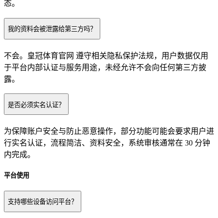
态。
我的资料会被泄露给第三方吗？
不会。皇冠体育官网 遵守相关隐私保护法规，用户数据仅用
于平台内部认证与服务用途，未经允许不会向任何第三方披
露。
是否必须实名认证？
为保障账户安全与防止恶意操作，部分功能可能会要求用户进
行实名认证，流程简洁、资料安全，系统审核通常在 30 分钟
内完成。
平台使用
支持哪些设备访问平台？