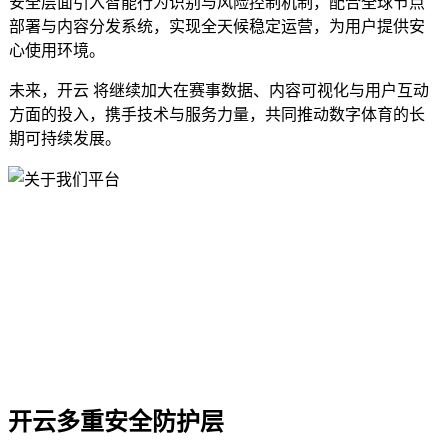
安全层面引入智能行为识别与风险控制机制，配合全球节点
部署与内容分发系统，实现全天候稳定运营，为用户提供安
心使用环境。
未来，开云 将继续加大在赛事数据、内容可视化与用户互动
方面的投入，携手技术与服务力量，共同推动数字体育的长
期可持续发展。
开云多重安全防护层