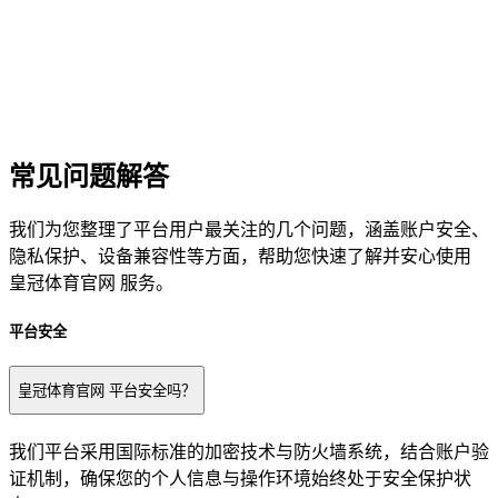
常见问题解答
我们为您整理了平台用户最关注的几个问题，涵盖账户安全、
隐私保护、设备兼容性等方面，帮助您快速了解并安心使用
皇冠体育官网 服务。
平台安全
皇冠体育官网 平台安全吗？
我们平台采用国际标准的加密技术与防火墙系统，结合账户验
证机制，确保您的个人信息与操作环境始终处于安全保护状