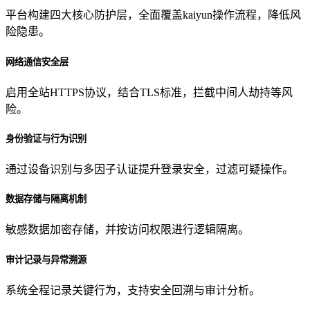
平台构建四大核心防护层，全面覆盖kaiyun操作流程，降低风
险隐患。
网络通信安全层
启用全站HTTPS协议，结合TLS标准，拦截中间人劫持等风
险。
身份验证与行为识别
通过设备识别与多因子认证提升登录安全，过滤可疑操作。
数据存储与隔离机制
敏感数据加密存储，并按访问权限进行逻辑隔离。
审计记录与异常溯源
系统全程记录关键行为，支持安全回溯与审计分析。