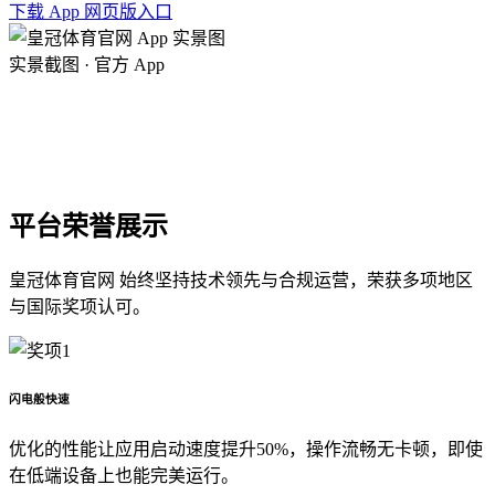
下载 App
网页版入口
实景截图 · 官方 App
平台荣誉展示
皇冠体育官网 始终坚持技术领先与合规运营，荣获多项地区
与国际奖项认可。
闪电般快速
优化的性能让应用启动速度提升50%，操作流畅无卡顿，即使
在低端设备上也能完美运行。