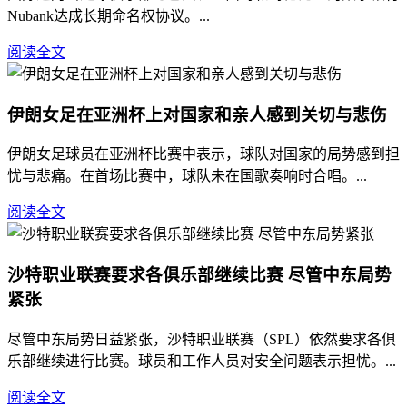
Nubank达成长期命名权协议。...
阅读全文
伊朗女足在亚洲杯上对国家和亲人感到关切与悲伤
伊朗女足球员在亚洲杯比赛中表示，球队对国家的局势感到担
忧与悲痛。在首场比赛中，球队未在国歌奏响时合唱。...
阅读全文
沙特职业联赛要求各俱乐部继续比赛 尽管中东局势
紧张
尽管中东局势日益紧张，沙特职业联赛（SPL）依然要求各俱
乐部继续进行比赛。球员和工作人员对安全问题表示担忧。...
阅读全文