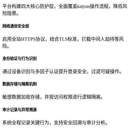
平台构建四大核心防护层，全面覆盖kaiyun操作流程，降低风
险隐患。
网络通信安全层
启用全站HTTPS协议，结合TLS标准，拦截中间人劫持等风
险。
身份验证与行为识别
通过设备识别与多因子认证提升登录安全，过滤可疑操作。
数据存储与隔离机制
敏感数据加密存储，并按访问权限进行逻辑隔离。
审计记录与异常溯源
系统全程记录关键行为，支持安全回溯与审计分析。