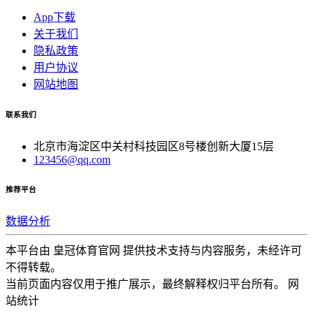
App下载
关于我们
隐私政策
用户协议
网站地图
联系我们
北京市海淀区中关村科技园区8号楼创新大厦15层
123456@qq.com
推荐平台
数据分析
本平台由 皇冠体育官网 提供技术支持与内容服务，未经许可
不得转载。
当前页面内容仅用于推广展示，最终解释权归平台所有。 网
站统计