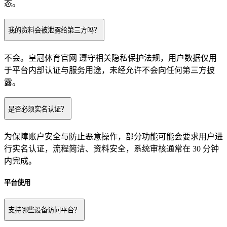
态。
我的资料会被泄露给第三方吗？
不会。皇冠体育官网 遵守相关隐私保护法规，用户数据仅用
于平台内部认证与服务用途，未经允许不会向任何第三方披
露。
是否必须实名认证？
为保障账户安全与防止恶意操作，部分功能可能会要求用户进
行实名认证，流程简洁、资料安全，系统审核通常在 30 分钟
内完成。
平台使用
支持哪些设备访问平台？