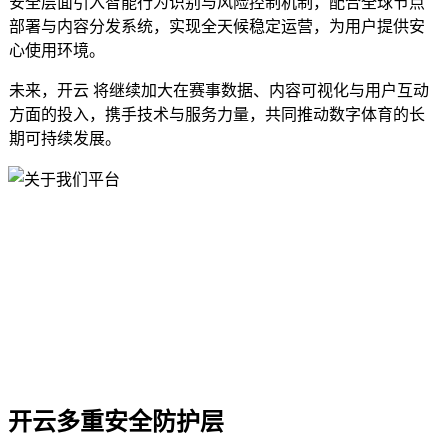
安全层面引入智能行为识别与风险控制机制，配合全球节点
部署与内容分发系统，实现全天候稳定运营，为用户提供安
心使用环境。
未来，开云 将继续加大在赛事数据、内容可视化与用户互动
方面的投入，携手技术与服务力量，共同推动数字体育的长
期可持续发展。
开云多重安全防护层