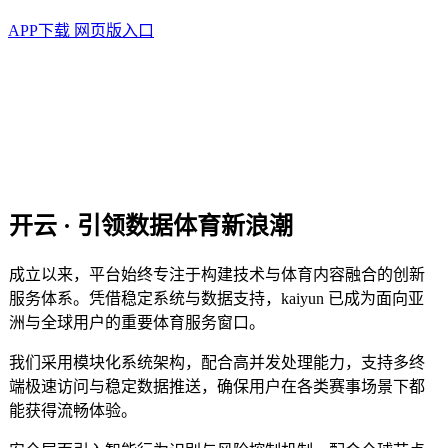
APP下载
网页版入口
开云 · 引领数据体育新浪潮
成立以来，平台始终专注于构建技术与体育内容融合的创新
服务体系。凭借稳定系统与数据支持，kaiyun 已成为面向亚
洲与全球用户的重要体育服务窗口。
我们采用模块化系统架构，配合高并发处理能力，支持多终
端极速访问与稳定数据推送，确保用户在各类赛事场景下都
能获得流畅体验。