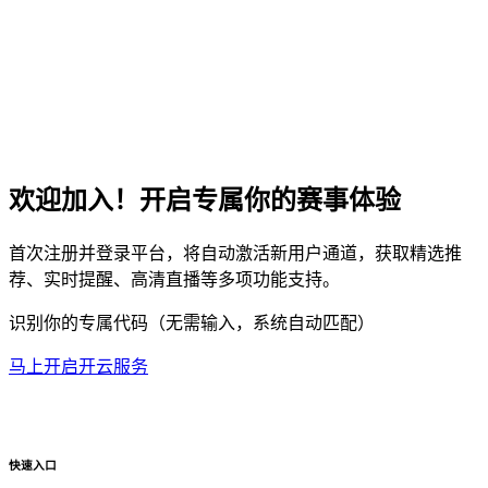
欢迎加入！开启专属你的赛事体验
首次注册并登录平台，将自动激活新用户通道，获取精选推
荐、实时提醒、高清直播等多项功能支持。
识别你的专属代码（无需输入，系统自动匹配）
马上开启开云服务
快速入口