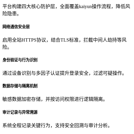
平台构建四大核心防护层，全面覆盖kaiyun操作流程，降低风
险隐患。
网络通信安全层
启用全站HTTPS协议，结合TLS标准，拦截中间人劫持等风
险。
身份验证与行为识别
通过设备识别与多因子认证提升登录安全，过滤可疑操作。
数据存储与隔离机制
敏感数据加密存储，并按访问权限进行逻辑隔离。
审计记录与异常溯源
系统全程记录关键行为，支持安全回溯与审计分析。