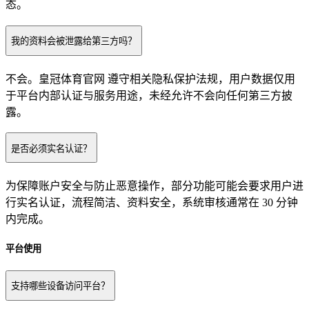
态。
我的资料会被泄露给第三方吗？
不会。皇冠体育官网 遵守相关隐私保护法规，用户数据仅用
于平台内部认证与服务用途，未经允许不会向任何第三方披
露。
是否必须实名认证？
为保障账户安全与防止恶意操作，部分功能可能会要求用户进
行实名认证，流程简洁、资料安全，系统审核通常在 30 分钟
内完成。
平台使用
支持哪些设备访问平台？