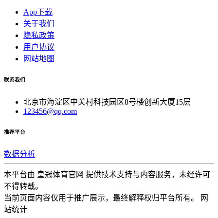
App下载
关于我们
隐私政策
用户协议
网站地图
联系我们
北京市海淀区中关村科技园区8号楼创新大厦15层
123456@qq.com
推荐平台
数据分析
本平台由 皇冠体育官网 提供技术支持与内容服务，未经许可
不得转载。
当前页面内容仅用于推广展示，最终解释权归平台所有。 网
站统计