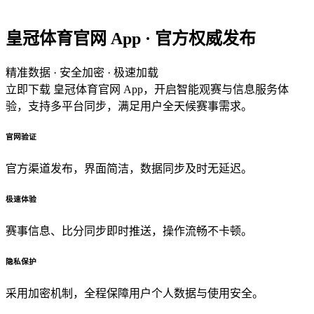
皇冠体育官网 App · 官方权威发布
精准数据 · 安全加密 · 极速加载
立即下载 皇冠体育官网 App，开启智能观赛与信息服务体
验，支持多平台同步，满足用户全天候赛事需求。
官网验证
官方渠道发布，界面简洁，数据同步及时无延迟。
极速体验
赛事信息、比分同步即时推送，操作流畅不卡顿。
隐私保护
采用加密机制，全程保障用户个人数据与使用安全。