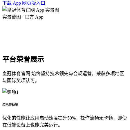
下载 App
网页版入口
实景截图 · 官方 App
平台荣誉展示
皇冠体育官网 始终坚持技术领先与合规运营，荣获多项地区
与国际奖项认可。
闪电般快速
优化的性能让应用启动速度提升50%，操作流畅无卡顿，即使
在低端设备上也能完美运行。