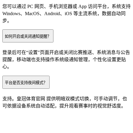
您可以通过 PC 网页、手机浏览器或 App 访问平台，系统支持
Windows、MacOS、Android、iOS 等主流系统，数据自动同
步。
如何开启或关闭通知提醒？
登录后可在“设置”页面开启或关闭比赛推送、系统消息与公告
提醒，移动端也支持操作系统级通知管理，个性化设置更贴
心。
平台是否支持夜间模式？
支持。皇冠体育官网 提供明暗双模式切换，可手动调节，也
可依据设备系统自动适配，提升观看赛事时的视觉舒适度。