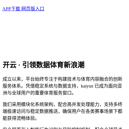
APP下载
网页版入口
开云 · 引领数据体育新浪潮
成立以来，平台始终专注于构建技术与体育内容融合的创新
服务体系。凭借稳定系统与数据支持，kaiyun 已成为面向亚
洲与全球用户的重要体育服务窗口。
我们采用模块化系统架构，配合高并发处理能力，支持多终
端极速访问与稳定数据推送，确保用户在各类赛事场景下都
能获得流畅体验。