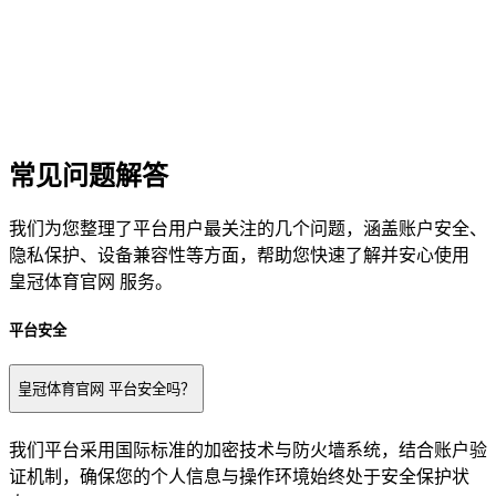
常见问题解答
我们为您整理了平台用户最关注的几个问题，涵盖账户安全、
隐私保护、设备兼容性等方面，帮助您快速了解并安心使用
皇冠体育官网 服务。
平台安全
皇冠体育官网 平台安全吗？
我们平台采用国际标准的加密技术与防火墙系统，结合账户验
证机制，确保您的个人信息与操作环境始终处于安全保护状