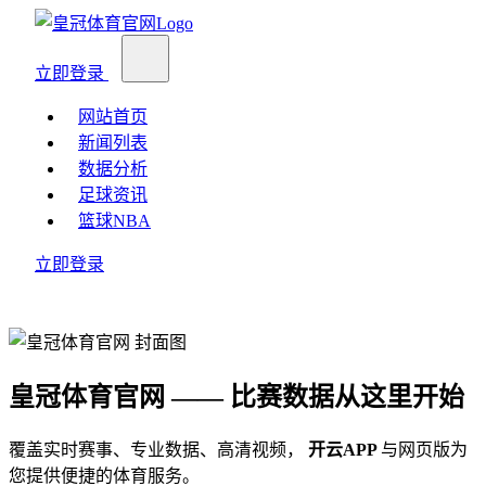
立即登录
网站首页
新闻列表
数据分析
足球资讯
篮球NBA
立即登录
皇冠体育官网
—— 比赛数据从这里开始
覆盖实时赛事、专业数据、高清视频，
开云APP
与网页版为
您提供便捷的体育服务。