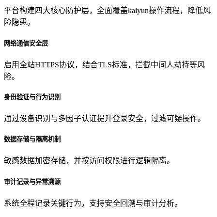
平台构建四大核心防护层，全面覆盖kaiyun操作流程，降低风
险隐患。
网络通信安全层
启用全站HTTPS协议，结合TLS标准，拦截中间人劫持等风
险。
身份验证与行为识别
通过设备识别与多因子认证提升登录安全，过滤可疑操作。
数据存储与隔离机制
敏感数据加密存储，并按访问权限进行逻辑隔离。
审计记录与异常溯源
系统全程记录关键行为，支持安全回溯与审计分析。