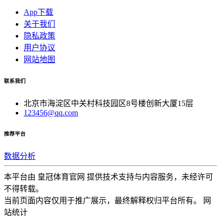
App下载
关于我们
隐私政策
用户协议
网站地图
联系我们
北京市海淀区中关村科技园区8号楼创新大厦15层
123456@qq.com
推荐平台
数据分析
本平台由 皇冠体育官网 提供技术支持与内容服务，未经许可
不得转载。
当前页面内容仅用于推广展示，最终解释权归平台所有。 网
站统计