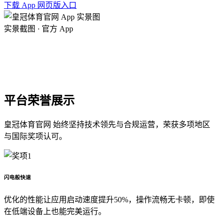
下载 App
网页版入口
实景截图 · 官方 App
平台荣誉展示
皇冠体育官网 始终坚持技术领先与合规运营，荣获多项地区
与国际奖项认可。
闪电般快速
优化的性能让应用启动速度提升50%，操作流畅无卡顿，即使
在低端设备上也能完美运行。