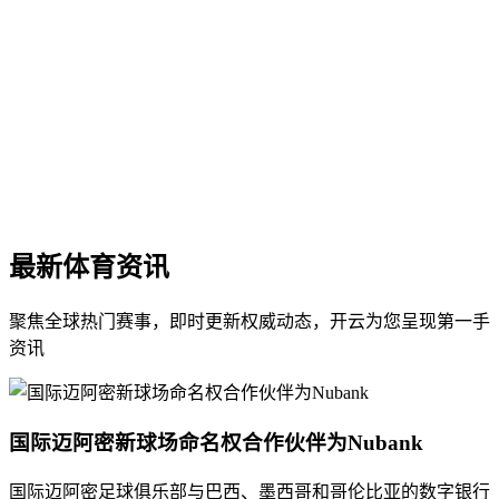
最新体育资讯
聚焦全球热门赛事，即时更新权威动态，开云为您呈现第一手
资讯
国际迈阿密新球场命名权合作伙伴为Nubank
国际迈阿密足球俱乐部与巴西、墨西哥和哥伦比亚的数字银行