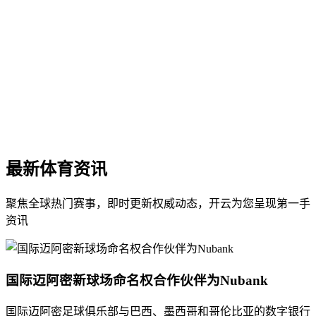
最新体育资讯
聚焦全球热门赛事，即时更新权威动态，开云为您呈现第一手
资讯
国际迈阿密新球场命名权合作伙伴为Nubank
国际迈阿密足球俱乐部与巴西、墨西哥和哥伦比亚的数字银行