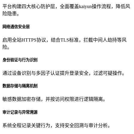
平台构建四大核心防护层，全面覆盖kaiyun操作流程，降低风
险隐患。
网络通信安全层
启用全站HTTPS协议，结合TLS标准，拦截中间人劫持等风
险。
身份验证与行为识别
通过设备识别与多因子认证提升登录安全，过滤可疑操作。
数据存储与隔离机制
敏感数据加密存储，并按访问权限进行逻辑隔离。
审计记录与异常溯源
系统全程记录关键行为，支持安全回溯与审计分析。