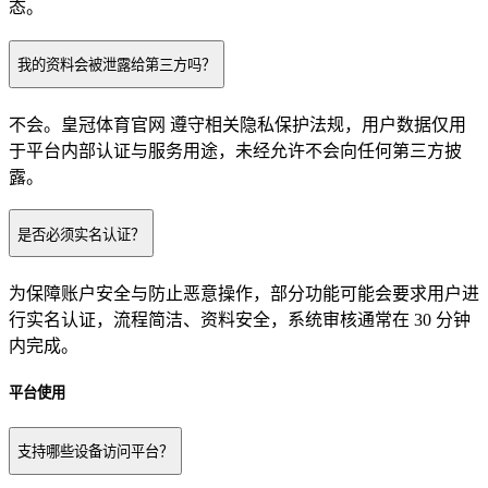
态。
我的资料会被泄露给第三方吗？
不会。皇冠体育官网 遵守相关隐私保护法规，用户数据仅用
于平台内部认证与服务用途，未经允许不会向任何第三方披
露。
是否必须实名认证？
为保障账户安全与防止恶意操作，部分功能可能会要求用户进
行实名认证，流程简洁、资料安全，系统审核通常在 30 分钟
内完成。
平台使用
支持哪些设备访问平台？