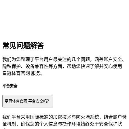
常见问题解答
我们为您整理了平台用户最关注的几个问题，涵盖账户安全、
隐私保护、设备兼容性等方面，帮助您快速了解并安心使用
皇冠体育官网 服务。
平台安全
皇冠体育官网 平台安全吗？
我们平台采用国际标准的加密技术与防火墙系统，结合账户验
证机制，确保您的个人信息与操作环境始终处于安全保护状