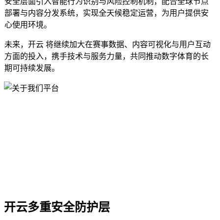
安全层面引入智能行为识别与风险控制机制，配合全球节点
部署与内容分发系统，实现全天候稳定运营，为用户提供安
心使用环境。
未来，开云 将继续加大在赛事数据、内容可视化与用户互动
方面的投入，携手技术与服务力量，共同推动数字体育的长
期可持续发展。
开云多重安全防护层