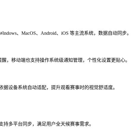
ndows、MacOS、Android、iOS 等主流系统，数据自动同步。
提醒，移动端也支持操作系统级通知管理，个性化设置更贴心。
可依据设备系统自动适配，提升观看赛事时的视觉舒适度。
，支持多平台同步，满足用户全天候赛事需求。