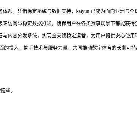
系。凭借稳定系统与数据支持，kaiyun 已成为面向亚洲与
极速访问与稳定数据推送，确保用户在各类赛事场景下都能获得
署与内容分发系统，实现全天候稳定运营，为用户提供安心使用
方面的投入，携手技术与服务力量，共同推动数字体育的长期可持
险隐患。
。