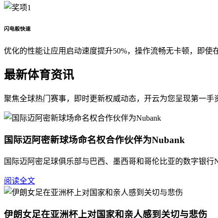
闪电般快速
优化的性能让应用启动速度提升50%，操作流畅无卡顿，即使
最新体育资讯
聚焦全球热门赛事，即时更新权威动态，开云为您呈现第一手
国际迈阿密新球场命名权合作伙伴为Nubank
国际迈阿密足球俱乐部与巴西、墨西哥和哥伦比亚的数字银行Nub
阅读全文
伊朗女足在亚洲杯上对国家和亲人感到关切与悲伤