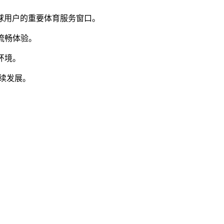
全球用户的重要体育服务窗口。
流畅体验。
环境。
续发展。