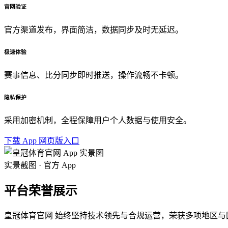
官网验证
官方渠道发布，界面简洁，数据同步及时无延迟。
极速体验
赛事信息、比分同步即时推送，操作流畅不卡顿。
隐私保护
采用加密机制，全程保障用户个人数据与使用安全。
下载 App
网页版入口
实景截图 · 官方 App
平台荣誉展示
皇冠体育官网 始终坚持技术领先与合规运营，荣获多项地区与