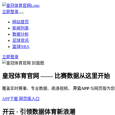
立即登录
网站首页
新闻列表
数据分析
足球资讯
篮球NBA
立即登录
皇冠体育官网
—— 比赛数据从这里开始
覆盖实时赛事、专业数据、高清视频，
开云APP
与网页版为您
APP下载
网页版入口
开云 · 引领数据体育新浪潮