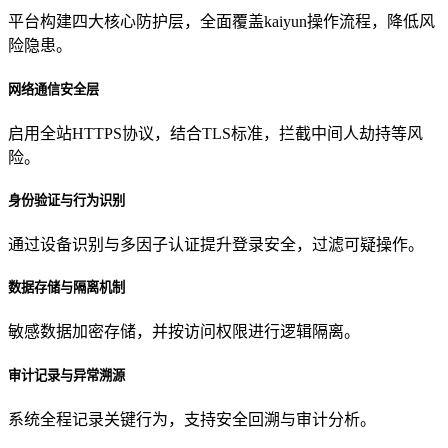
平台构建四大核心防护层，全面覆盖kaiyun操作流程，降低风
险隐患。
网络通信安全层
启用全站HTTPS协议，结合TLS标准，拦截中间人劫持等风
险。
身份验证与行为识别
通过设备识别与多因子认证提升登录安全，过滤可疑操作。
数据存储与隔离机制
敏感数据加密存储，并按访问权限进行逻辑隔离。
审计记录与异常溯源
系统全程记录关键行为，支持安全回溯与审计分析。