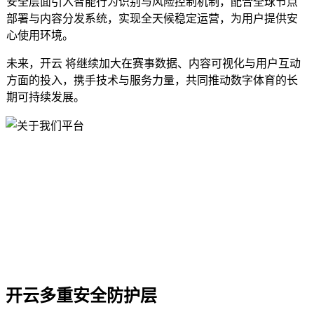
安全层面引入智能行为识别与风险控制机制，配合全球节点
部署与内容分发系统，实现全天候稳定运营，为用户提供安
心使用环境。
未来，开云 将继续加大在赛事数据、内容可视化与用户互动
方面的投入，携手技术与服务力量，共同推动数字体育的长
期可持续发展。
开云多重安全防护层