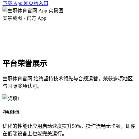
下载 App
网页版入口
实景截图 · 官方 App
平台荣誉展示
皇冠体育官网 始终坚持技术领先与合规运营，荣获多项地区
与国际奖项认可。
闪电般快速
优化的性能让应用启动速度提升50%，操作流畅无卡顿，即使
在低端设备上也能完美运行。