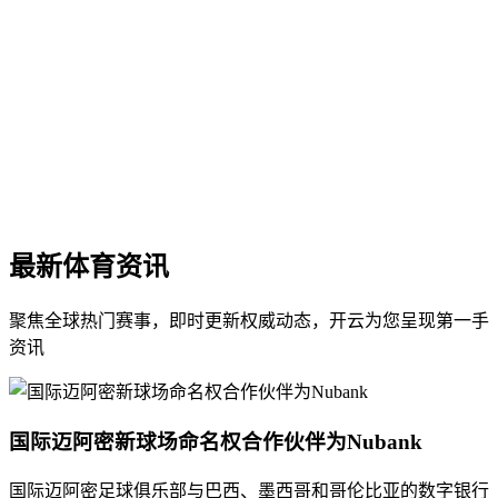
最新体育资讯
聚焦全球热门赛事，即时更新权威动态，开云为您呈现第一手
资讯
国际迈阿密新球场命名权合作伙伴为Nubank
国际迈阿密足球俱乐部与巴西、墨西哥和哥伦比亚的数字银行