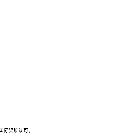
国际奖项认可。