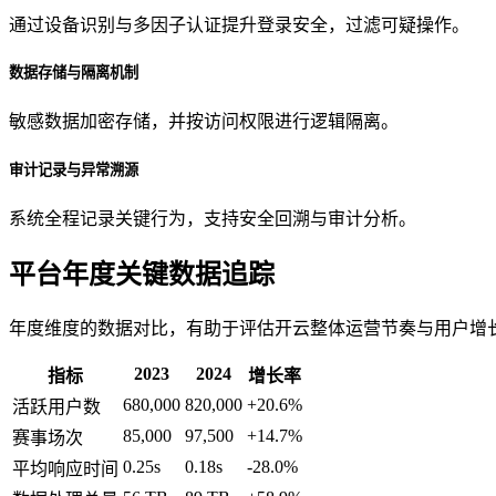
通过设备识别与多因子认证提升登录安全，过滤可疑操作。
数据存储与隔离机制
敏感数据加密存储，并按访问权限进行逻辑隔离。
审计记录与异常溯源
系统全程记录关键行为，支持安全回溯与审计分析。
平台年度关键数据追踪
年度维度的数据对比，有助于评估开云整体运营节奏与用户增
2023
2024
指标
增长率
680,000
820,000
+20.6%
活跃用户数
85,000
97,500
+14.7%
赛事场次
0.25s
0.18s
-28.0%
平均响应时间