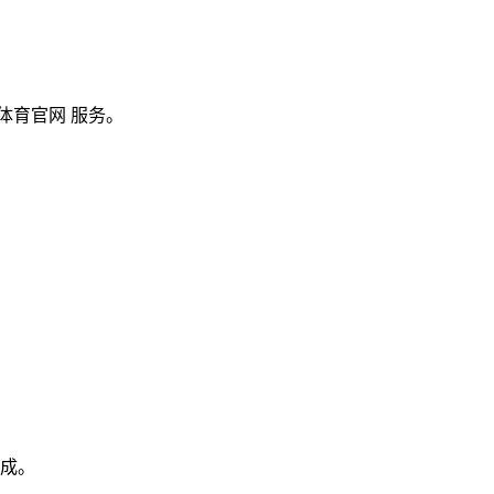
体育官网 服务。
完成。