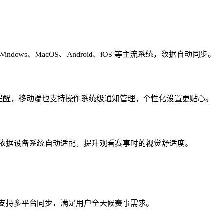
ndows、MacOS、Android、iOS 等主流系统，数据自动同步。
提醒，移动端也支持操作系统级通知管理，个性化设置更贴心。
可依据设备系统自动适配，提升观看赛事时的视觉舒适度。
，支持多平台同步，满足用户全天候赛事需求。