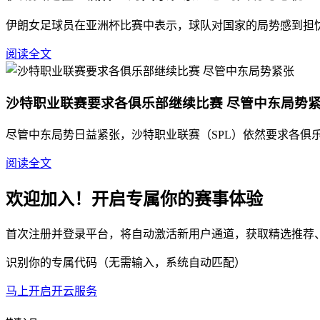
伊朗女足球员在亚洲杯比赛中表示，球队对国家的局势感到担忧
阅读全文
沙特职业联赛要求各俱乐部继续比赛 尽管中东局势
尽管中东局势日益紧张，沙特职业联赛（SPL）依然要求各俱乐
阅读全文
欢迎加入！开启专属你的赛事体验
首次注册并登录平台，将自动激活新用户通道，获取精选推荐
识别你的专属代码（无需输入，系统自动匹配）
马上开启开云服务