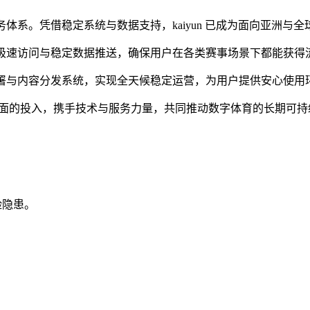
系。凭借稳定系统与数据支持，kaiyun 已成为面向亚洲与
极速访问与稳定数据推送，确保用户在各类赛事场景下都能获得
署与内容分发系统，实现全天候稳定运营，为用户提供安心使用
方面的投入，携手技术与服务力量，共同推动数字体育的长期可持
险隐患。
。