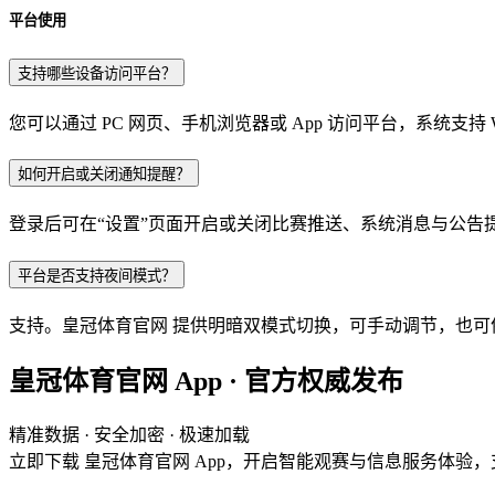
平台使用
支持哪些设备访问平台？
您可以通过 PC 网页、手机浏览器或 App 访问平台，系统支持 Wi
如何开启或关闭通知提醒？
登录后可在“设置”页面开启或关闭比赛推送、系统消息与公告
平台是否支持夜间模式？
支持。皇冠体育官网 提供明暗双模式切换，可手动调节，也
皇冠体育官网 App · 官方权威发布
精准数据 · 安全加密 · 极速加载
立即下载 皇冠体育官网 App，开启智能观赛与信息服务体验