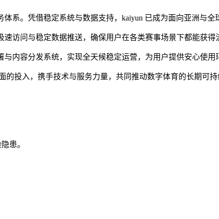
系。凭借稳定系统与数据支持，kaiyun 已成为面向亚洲与
极速访问与稳定数据推送，确保用户在各类赛事场景下都能获得
署与内容分发系统，实现全天候稳定运营，为用户提供安心使用
方面的投入，携手技术与服务力量，共同推动数字体育的长期可持
险隐患。
。