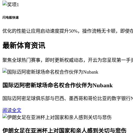
闪电般快速
优化的性能让应用启动速度提升50%，操作流畅无卡顿，即使
最新体育资讯
聚焦全球热门赛事，即时更新权威动态，开云为您呈现第一手
国际迈阿密新球场命名权合作伙伴为Nubank
国际迈阿密足球俱乐部与巴西、墨西哥和哥伦比亚的数字银行Nub
阅读全文
伊朗女足在亚洲杯上对国家和亲人感到关切与悲伤