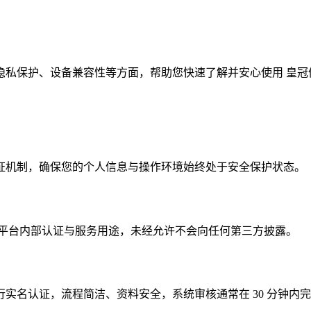
私保护、设备兼容性等方面，帮助您快速了解并安心使用 皇冠
证机制，确保您的个人信息与操作环境始终处于安全保护状态。
于平台内部认证与服务用途，未经允许不会向任何第三方披露。
实名认证，流程简洁、资料安全，系统审核通常在 30 分钟内