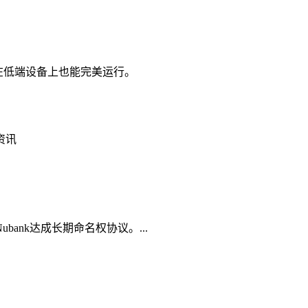
在低端设备上也能完美运行。
资讯
ank达成长期命名权协议。...