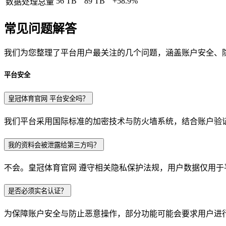
56 TB
89 TB
+58.9%
数据处理总量
常见问题解答
我们为您整理了平台用户最关注的几个问题，涵盖账户安全、隐
平台安全
皇冠体育官网 平台安全吗？
我们平台采用国际标准的加密技术与防火墙系统，结合账户验
我的资料会被泄露给第三方吗？
不会。皇冠体育官网 遵守相关隐私保护法规，用户数据仅用
是否必须实名认证？
为保障账户安全与防止恶意操作，部分功能可能会要求用户进行