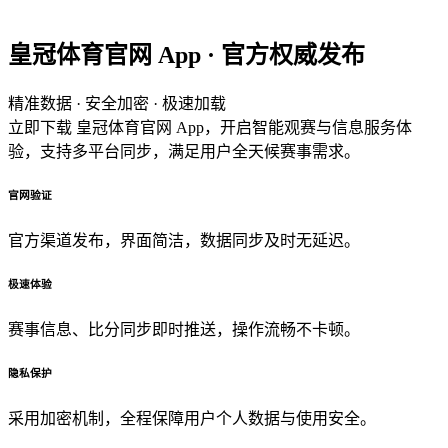
皇冠体育官网 App · 官方权威发布
精准数据 · 安全加密 · 极速加载
立即下载 皇冠体育官网 App，开启智能观赛与信息服务体
验，支持多平台同步，满足用户全天候赛事需求。
官网验证
官方渠道发布，界面简洁，数据同步及时无延迟。
极速体验
赛事信息、比分同步即时推送，操作流畅不卡顿。
隐私保护
采用加密机制，全程保障用户个人数据与使用安全。