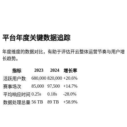
平台年度关键数据追踪
年度维度的数据对比，有助于评估开云整体运营节奏与用户增
长趋势。
2023
2024
指标
增长率
680,000
820,000
+20.6%
活跃用户数
85,000
97,500
+14.7%
赛事场次
0.25s
0.18s
-28.0%
平均响应时间
56 TB
89 TB
+58.9%
数据处理总量