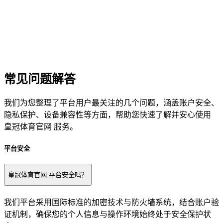
常见问题解答
我们为您整理了平台用户最关注的几个问题，涵盖账户安全、
隐私保护、设备兼容性等方面，帮助您快速了解并安心使用
皇冠体育官网 服务。
平台安全
皇冠体育官网 平台安全吗？
我们平台采用国际标准的加密技术与防火墙系统，结合账户验
证机制，确保您的个人信息与操作环境始终处于安全保护状