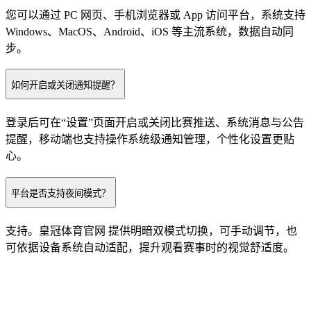
您可以通过 PC 网页、手机浏览器或 App 访问平台，系统支持
Windows、MacOS、Android、iOS 等主流系统，数据自动同
步。
如何开启或关闭通知提醒？
登录后可在“设置”页面开启或关闭比赛推送、系统消息与公告
提醒，移动端也支持操作系统级通知管理，个性化设置更贴
心。
平台是否支持夜间模式？
支持。皇冠体育官网 提供明暗双模式切换，可手动调节，也
可依据设备系统自动适配，提升观看赛事时的视觉舒适度。