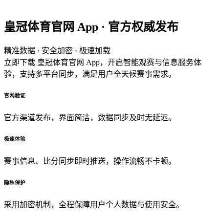
皇冠体育官网 App · 官方权威发布
精准数据 · 安全加密 · 极速加载
立即下载 皇冠体育官网 App，开启智能观赛与信息服务体
验，支持多平台同步，满足用户全天候赛事需求。
官网验证
官方渠道发布，界面简洁，数据同步及时无延迟。
极速体验
赛事信息、比分同步即时推送，操作流畅不卡顿。
隐私保护
采用加密机制，全程保障用户个人数据与使用安全。