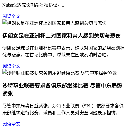
Nubank达成长期命名权协议。...
阅读全文
伊朗女足在亚洲杯上对国家和亲人感到关切与悲伤
伊朗女足球员在亚洲杯比赛中表示，球队对国家的局势感到担
忧与悲痛。在首场比赛中，球队未在国歌奏响时合唱。...
阅读全文
沙特职业联赛要求各俱乐部继续比赛 尽管中东局势
紧张
尽管中东局势日益紧张，沙特职业联赛（SPL）依然要求各俱
乐部继续进行比赛。球员和工作人员对安全问题表示担忧。...
阅读全文