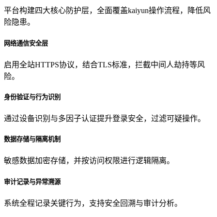
平台构建四大核心防护层，全面覆盖kaiyun操作流程，降低风
险隐患。
网络通信安全层
启用全站HTTPS协议，结合TLS标准，拦截中间人劫持等风
险。
身份验证与行为识别
通过设备识别与多因子认证提升登录安全，过滤可疑操作。
数据存储与隔离机制
敏感数据加密存储，并按访问权限进行逻辑隔离。
审计记录与异常溯源
系统全程记录关键行为，支持安全回溯与审计分析。