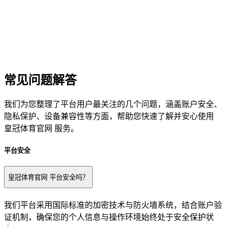
常见问题解答
我们为您整理了平台用户最关注的几个问题，涵盖账户安全、
隐私保护、设备兼容性等方面，帮助您快速了解并安心使用
皇冠体育官网 服务。
平台安全
皇冠体育官网 平台安全吗？
我们平台采用国际标准的加密技术与防火墙系统，结合账户验
证机制，确保您的个人信息与操作环境始终处于安全保护状