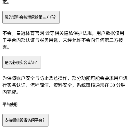
态。
我的资料会被泄露给第三方吗？
不会。皇冠体育官网 遵守相关隐私保护法规，用户数据仅用
于平台内部认证与服务用途，未经允许不会向任何第三方披
露。
是否必须实名认证？
为保障账户安全与防止恶意操作，部分功能可能会要求用户进
行实名认证，流程简洁、资料安全，系统审核通常在 30 分钟
内完成。
平台使用
支持哪些设备访问平台？