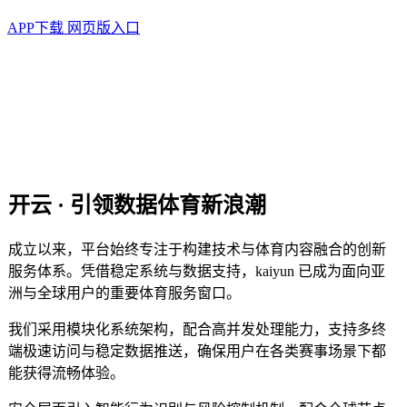
APP下载
网页版入口
开云 · 引领数据体育新浪潮
成立以来，平台始终专注于构建技术与体育内容融合的创新
服务体系。凭借稳定系统与数据支持，kaiyun 已成为面向亚
洲与全球用户的重要体育服务窗口。
我们采用模块化系统架构，配合高并发处理能力，支持多终
端极速访问与稳定数据推送，确保用户在各类赛事场景下都
能获得流畅体验。