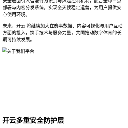
安全层面引入智能行为识别与风险控制机制，配合全球节点
部署与内容分发系统，实现全天候稳定运营，为用户提供安
心使用环境。
未来，开云 将继续加大在赛事数据、内容可视化与用户互动
方面的投入，携手技术与服务力量，共同推动数字体育的长
期可持续发展。
开云多重安全防护层