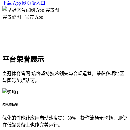
下载 App
网页版入口
实景截图 · 官方 App
平台荣誉展示
皇冠体育官网 始终坚持技术领先与合规运营，荣获多项地区
与国际奖项认可。
闪电般快速
优化的性能让应用启动速度提升50%，操作流畅无卡顿，即使
在低端设备上也能完美运行。