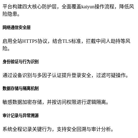
平台构建四大核心防护层，全面覆盖kaiyun操作流程，降低风
险隐患。
网络通信安全层
启用全站HTTPS协议，结合TLS标准，拦截中间人劫持等风
险。
身份验证与行为识别
通过设备识别与多因子认证提升登录安全，过滤可疑操作。
数据存储与隔离机制
敏感数据加密存储，并按访问权限进行逻辑隔离。
审计记录与异常溯源
系统全程记录关键行为，支持安全回溯与审计分析。