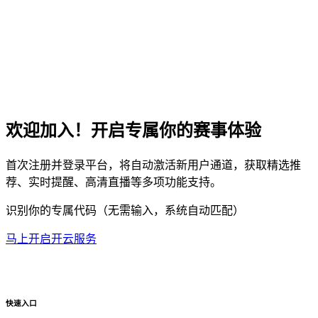
欢迎加入！开启专属你的赛事体验
首次注册并登录平台，将自动激活新用户通道，获取精选推
荐、实时提醒、高清直播等多项功能支持。
识别你的专属代码（无需输入，系统自动匹配）
马上开启开云服务
快速入口