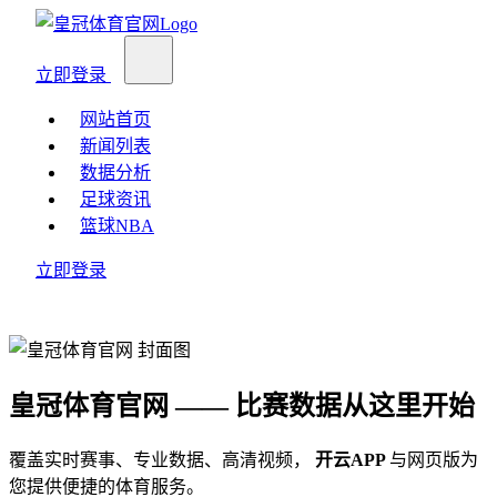
立即登录
网站首页
新闻列表
数据分析
足球资讯
篮球NBA
立即登录
皇冠体育官网
—— 比赛数据从这里开始
覆盖实时赛事、专业数据、高清视频，
开云APP
与网页版为
您提供便捷的体育服务。