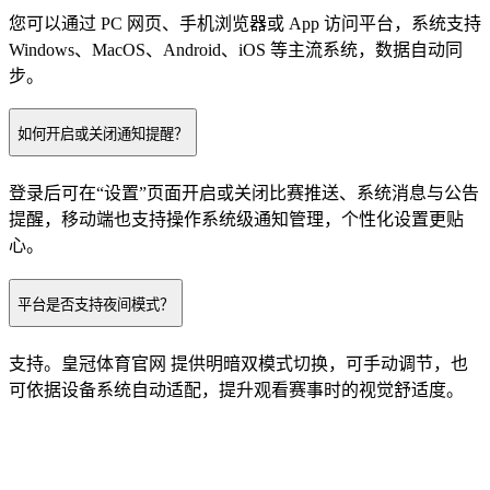
您可以通过 PC 网页、手机浏览器或 App 访问平台，系统支持
Windows、MacOS、Android、iOS 等主流系统，数据自动同
步。
如何开启或关闭通知提醒？
登录后可在“设置”页面开启或关闭比赛推送、系统消息与公告
提醒，移动端也支持操作系统级通知管理，个性化设置更贴
心。
平台是否支持夜间模式？
支持。皇冠体育官网 提供明暗双模式切换，可手动调节，也
可依据设备系统自动适配，提升观看赛事时的视觉舒适度。