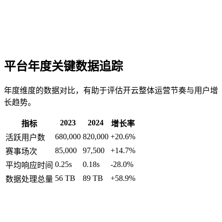
平台年度关键数据追踪
年度维度的数据对比，有助于评估开云整体运营节奏与用户增
长趋势。
2023
2024
指标
增长率
680,000
820,000
+20.6%
活跃用户数
85,000
97,500
+14.7%
赛事场次
0.25s
0.18s
-28.0%
平均响应时间
56 TB
89 TB
+58.9%
数据处理总量