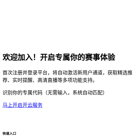
欢迎加入！开启专属你的赛事体验
首次注册并登录平台，将自动激活新用户通道，获取精选推
荐、实时提醒、高清直播等多项功能支持。
识别你的专属代码（无需输入，系统自动匹配）
马上开启开云服务
快速入口