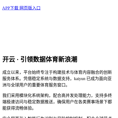
APP下载
网页版入口
开云 · 引领数据体育新浪潮
成立以来，平台始终专注于构建技术与体育内容融合的创新
服务体系。凭借稳定系统与数据支持，kaiyun 已成为面向亚
洲与全球用户的重要体育服务窗口。
我们采用模块化系统架构，配合高并发处理能力，支持多终
端极速访问与稳定数据推送，确保用户在各类赛事场景下都
能获得流畅体验。