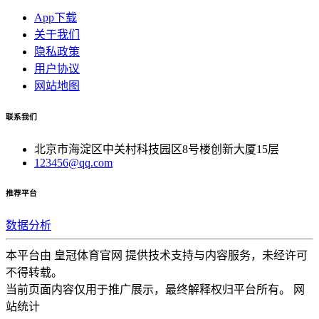
App下载
关于我们
隐私政策
用户协议
网站地图
联系我们
北京市海淀区中关村科技园区8号楼创新大厦15层
123456@qq.com
推荐平台
数据分析
本平台由 皇冠体育官网 提供技术支持与内容服务，未经许可
不得转载。
当前页面内容仅用于推广展示，最终解释权归平台所有。 网
站统计