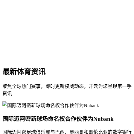
最新体育资讯
聚焦全球热门赛事，即时更新权威动态，开云为您呈现第一手
资讯
国际迈阿密新球场命名权合作伙伴为Nubank
国际迈阿密足球俱乐部与巴西、墨西哥和哥伦比亚的数字银行