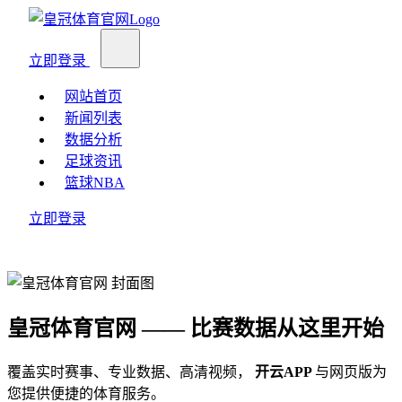
立即登录
网站首页
新闻列表
数据分析
足球资讯
篮球NBA
立即登录
皇冠体育官网
—— 比赛数据从这里开始
覆盖实时赛事、专业数据、高清视频，
开云APP
与网页版为
您提供便捷的体育服务。