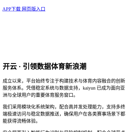
APP下载
网页版入口
开云 · 引领数据体育新浪潮
成立以来，平台始终专注于构建技术与体育内容融合的创新
服务体系。凭借稳定系统与数据支持，kaiyun 已成为面向亚
洲与全球用户的重要体育服务窗口。
我们采用模块化系统架构，配合高并发处理能力，支持多终
端极速访问与稳定数据推送，确保用户在各类赛事场景下都
能获得流畅体验。