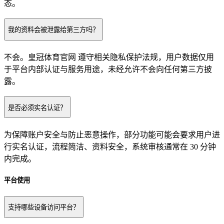
态。
我的资料会被泄露给第三方吗？
不会。皇冠体育官网 遵守相关隐私保护法规，用户数据仅用
于平台内部认证与服务用途，未经允许不会向任何第三方披
露。
是否必须实名认证？
为保障账户安全与防止恶意操作，部分功能可能会要求用户进
行实名认证，流程简洁、资料安全，系统审核通常在 30 分钟
内完成。
平台使用
支持哪些设备访问平台？