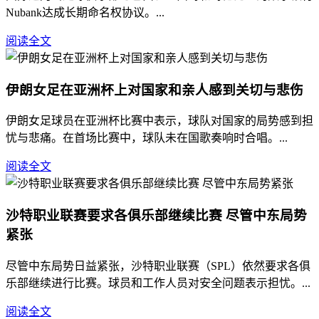
Nubank达成长期命名权协议。...
阅读全文
伊朗女足在亚洲杯上对国家和亲人感到关切与悲伤
伊朗女足球员在亚洲杯比赛中表示，球队对国家的局势感到担
忧与悲痛。在首场比赛中，球队未在国歌奏响时合唱。...
阅读全文
沙特职业联赛要求各俱乐部继续比赛 尽管中东局势
紧张
尽管中东局势日益紧张，沙特职业联赛（SPL）依然要求各俱
乐部继续进行比赛。球员和工作人员对安全问题表示担忧。...
阅读全文