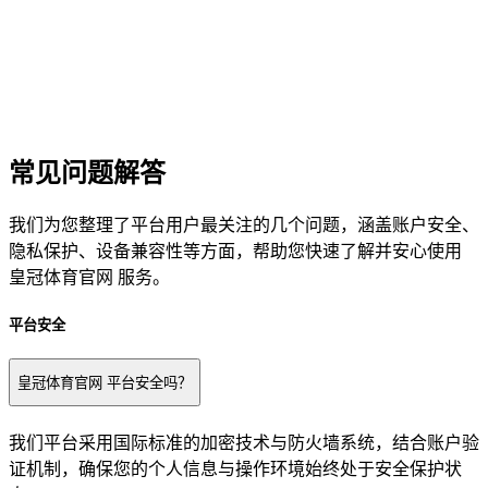
常见问题解答
我们为您整理了平台用户最关注的几个问题，涵盖账户安全、
隐私保护、设备兼容性等方面，帮助您快速了解并安心使用
皇冠体育官网 服务。
平台安全
皇冠体育官网 平台安全吗？
我们平台采用国际标准的加密技术与防火墙系统，结合账户验
证机制，确保您的个人信息与操作环境始终处于安全保护状