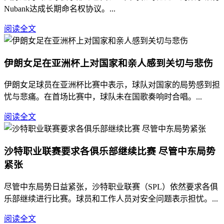
Nubank达成长期命名权协议。...
阅读全文
伊朗女足在亚洲杯上对国家和亲人感到关切与悲伤
伊朗女足球员在亚洲杯比赛中表示，球队对国家的局势感到担
忧与悲痛。在首场比赛中，球队未在国歌奏响时合唱。...
阅读全文
沙特职业联赛要求各俱乐部继续比赛 尽管中东局势
紧张
尽管中东局势日益紧张，沙特职业联赛（SPL）依然要求各俱
乐部继续进行比赛。球员和工作人员对安全问题表示担忧。...
阅读全文