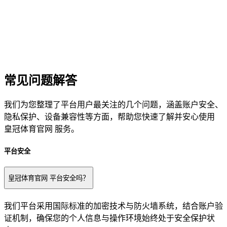
常见问题解答
我们为您整理了平台用户最关注的几个问题，涵盖账户安全、
隐私保护、设备兼容性等方面，帮助您快速了解并安心使用
皇冠体育官网 服务。
平台安全
皇冠体育官网 平台安全吗？
我们平台采用国际标准的加密技术与防火墙系统，结合账户验
证机制，确保您的个人信息与操作环境始终处于安全保护状