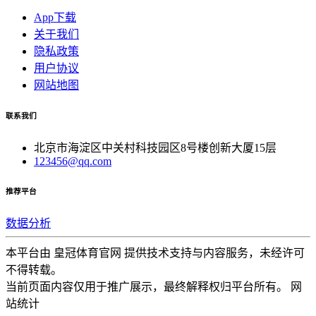
App下载
关于我们
隐私政策
用户协议
网站地图
联系我们
北京市海淀区中关村科技园区8号楼创新大厦15层
123456@qq.com
推荐平台
数据分析
本平台由 皇冠体育官网 提供技术支持与内容服务，未经许可
不得转载。
当前页面内容仅用于推广展示，最终解释权归平台所有。 网
站统计