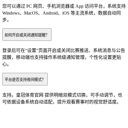
您可以通过 PC 网页、手机浏览器或 App 访问平台，系统支持
Windows、MacOS、Android、iOS 等主流系统，数据自动同
步。
如何开启或关闭通知提醒？
登录后可在“设置”页面开启或关闭比赛推送、系统消息与公告
提醒，移动端也支持操作系统级通知管理，个性化设置更贴
心。
平台是否支持夜间模式？
支持。皇冠体育官网 提供明暗双模式切换，可手动调节，也
可依据设备系统自动适配，提升观看赛事时的视觉舒适度。