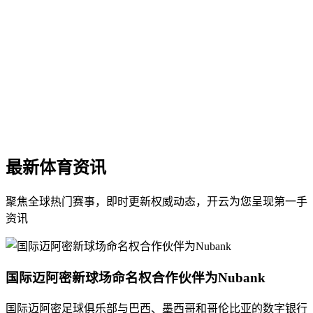
最新体育资讯
聚焦全球热门赛事，即时更新权威动态，开云为您呈现第一手
资讯
国际迈阿密新球场命名权合作伙伴为Nubank
国际迈阿密足球俱乐部与巴西、墨西哥和哥伦比亚的数字银行