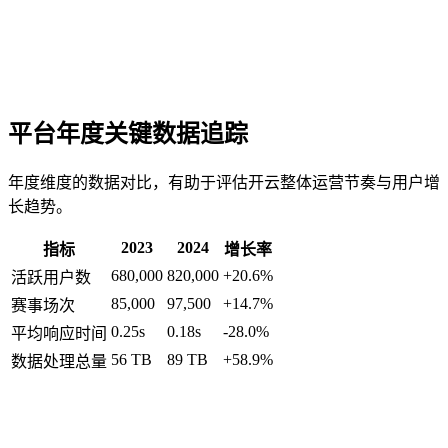
平台年度关键数据追踪
年度维度的数据对比，有助于评估开云整体运营节奏与用户增
长趋势。
2023
2024
指标
增长率
680,000
820,000
+20.6%
活跃用户数
85,000
97,500
+14.7%
赛事场次
0.25s
0.18s
-28.0%
平均响应时间
56 TB
89 TB
+58.9%
数据处理总量