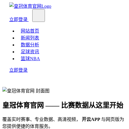
立即登录
网站首页
新闻列表
数据分析
足球资讯
篮球NBA
立即登录
皇冠体育官网
—— 比赛数据从这里开始
覆盖实时赛事、专业数据、高清视频，
开云APP
与网页版为
您提供便捷的体育服务。