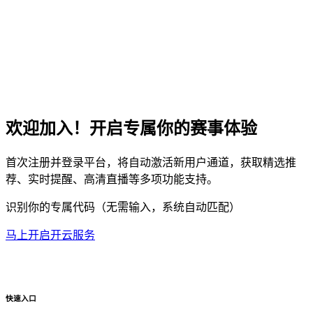
欢迎加入！开启专属你的赛事体验
首次注册并登录平台，将自动激活新用户通道，获取精选推
荐、实时提醒、高清直播等多项功能支持。
识别你的专属代码（无需输入，系统自动匹配）
马上开启开云服务
快速入口