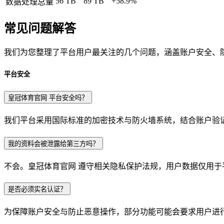
56 TB
89 TB
+58.9%
数据处理总量
常见问题解答
我们为您整理了平台用户最关注的几个问题，涵盖账户安全、隐
平台安全
皇冠体育官网 平台安全吗？
我们平台采用国际标准的加密技术与防火墙系统，结合账户验
我的资料会被泄露给第三方吗？
不会。皇冠体育官网 遵守相关隐私保护法规，用户数据仅用
是否必须实名认证？
为保障账户安全与防止恶意操作，部分功能可能会要求用户进行