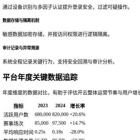
通过设备识别与多因子认证提升登录安全，过滤可疑操作。
数据存储与隔离机制
敏感数据加密存储，并按访问权限进行逻辑隔离。
审计记录与异常溯源
系统全程记录关键行为，支持安全回溯与审计分析。
平台年度关键数据追踪
年度维度的数据对比，有助于评估开云整体运营节奏与用户增
2023
2024
指标
增长率
680,000
820,000
+20.6%
活跃用户数
85,000
97,500
+14.7%
赛事场次
0.25s
0.18s
-28.0%
平均响应时间