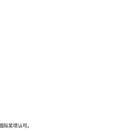
国际奖项认可。