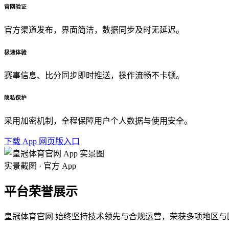
官网验证
官方渠道发布，界面简洁，数据同步及时无延迟。
极速体验
赛事信息、比分同步即时推送，操作流畅不卡顿。
隐私保护
采用加密机制，全程保障用户个人数据与使用安全。
下载 App
网页版入口
实景截图 · 官方 App
平台荣誉展示
皇冠体育官网 始终坚持技术领先与合规运营，荣获多项地区与