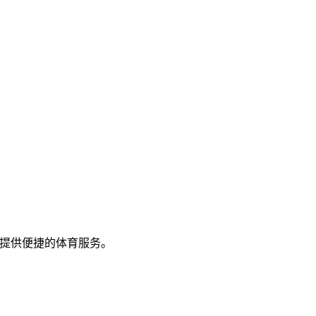
提供便捷的体育服务。