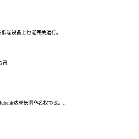
在低端设备上也能完美运行。
资讯
ank达成长期命名权协议。...