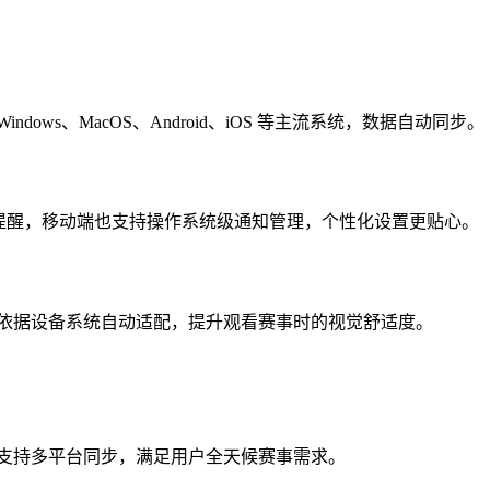
ndows、MacOS、Android、iOS 等主流系统，数据自动同步。
提醒，移动端也支持操作系统级通知管理，个性化设置更贴心。
可依据设备系统自动适配，提升观看赛事时的视觉舒适度。
，支持多平台同步，满足用户全天候赛事需求。