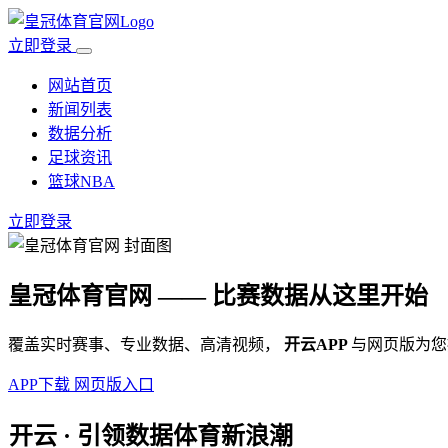
立即登录
网站首页
新闻列表
数据分析
足球资讯
篮球NBA
立即登录
皇冠体育官网
—— 比赛数据从这里开始
覆盖实时赛事、专业数据、高清视频，
开云APP
与网页版为您
APP下载
网页版入口
开云 · 引领数据体育新浪潮