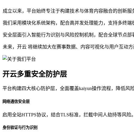
成立以来，平台始终专注于构建技术与体育内容融合的创新服务体
我们采用模块化系统架构，配合高并发处理能力，支持多终端
安全层面引入智能行为识别与风险控制机制，配合全球节点部
未来，开云 将继续加大在赛事数据、内容可视化与用户互动
开云多重安全防护层
平台构建四大核心防护层，全面覆盖kaiyun操作流程，降低风
网络通信安全层
启用全站HTTPS协议，结合TLS标准，拦截中间人劫持等风险
身份验证与行为识别