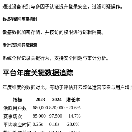
通过设备识别与多因子认证提升登录安全，过滤可疑操作。
数据存储与隔离机制
敏感数据加密存储，并按访问权限进行逻辑隔离。
审计记录与异常溯源
系统全程记录关键行为，支持安全回溯与审计分析。
平台年度关键数据追踪
年度维度的数据对比，有助于评估开云整体运营节奏与用户增
2023
2024
指标
增长率
680,000
820,000
+20.6%
活跃用户数
85,000
97,500
+14.7%
赛事场次
0.25s
0.18s
-28.0%
平均响应时间