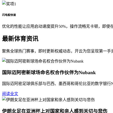
闪电般快速
优化的性能让应用启动速度提升50%，操作流畅无卡顿，即使
最新体育资讯
聚焦全球热门赛事，即时更新权威动态，开云为您呈现第一手
国际迈阿密新球场命名权合作伙伴为Nubank
国际迈阿密足球俱乐部与巴西、墨西哥和哥伦比亚的数字银行Nub
阅读全文
伊朗女足在亚洲杯上对国家和亲人感到关切与悲伤