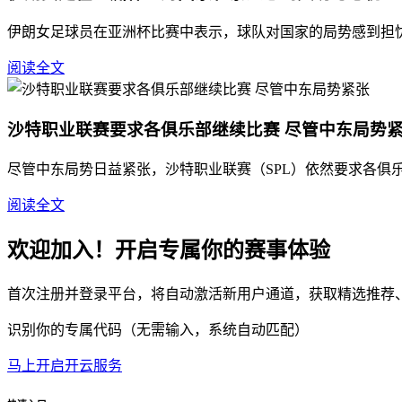
伊朗女足球员在亚洲杯比赛中表示，球队对国家的局势感到担忧
阅读全文
沙特职业联赛要求各俱乐部继续比赛 尽管中东局势
尽管中东局势日益紧张，沙特职业联赛（SPL）依然要求各俱乐
阅读全文
欢迎加入！开启专属你的赛事体验
首次注册并登录平台，将自动激活新用户通道，获取精选推荐
识别你的专属代码（无需输入，系统自动匹配）
马上开启开云服务