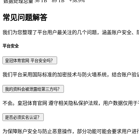
56 TB
89 TB
+58.9%
数据处理总量
常见问题解答
我们为您整理了平台用户最关注的几个问题，涵盖账户安全、隐
平台安全
皇冠体育官网 平台安全吗？
我们平台采用国际标准的加密技术与防火墙系统，结合账户验
我的资料会被泄露给第三方吗？
不会。皇冠体育官网 遵守相关隐私保护法规，用户数据仅用
是否必须实名认证？
为保障账户安全与防止恶意操作，部分功能可能会要求用户进行