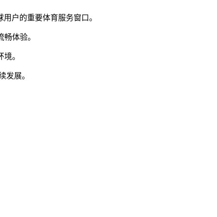
全球用户的重要体育服务窗口。
流畅体验。
环境。
续发展。