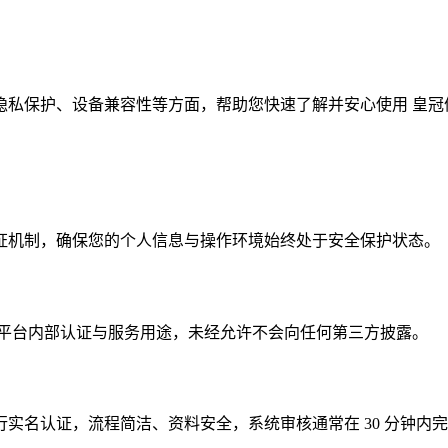
私保护、设备兼容性等方面，帮助您快速了解并安心使用 皇冠
证机制，确保您的个人信息与操作环境始终处于安全保护状态。
于平台内部认证与服务用途，未经允许不会向任何第三方披露。
实名认证，流程简洁、资料安全，系统审核通常在 30 分钟内