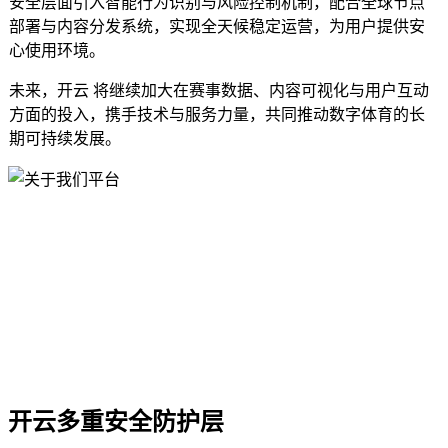
安全层面引入智能行为识别与风险控制机制，配合全球节点
部署与内容分发系统，实现全天候稳定运营，为用户提供安
心使用环境。
未来，开云 将继续加大在赛事数据、内容可视化与用户互动
方面的投入，携手技术与服务力量，共同推动数字体育的长
期可持续发展。
开云多重安全防护层