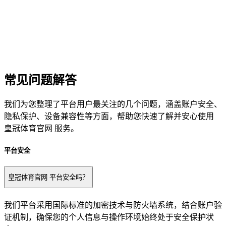
常见问题解答
我们为您整理了平台用户最关注的几个问题，涵盖账户安全、
隐私保护、设备兼容性等方面，帮助您快速了解并安心使用
皇冠体育官网 服务。
平台安全
皇冠体育官网 平台安全吗？
我们平台采用国际标准的加密技术与防火墙系统，结合账户验
证机制，确保您的个人信息与操作环境始终处于安全保护状