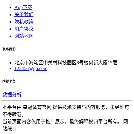
App下载
关于我们
隐私政策
用户协议
网站地图
联系我们
北京市海淀区中关村科技园区8号楼创新大厦15层
123456@qq.com
推荐平台
数据分析
本平台由 皇冠体育官网 提供技术支持与内容服务，未经许可
不得转载。
当前页面内容仅用于推广展示，最终解释权归平台所有。 网
站统计