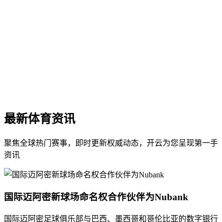
最新体育资讯
聚焦全球热门赛事，即时更新权威动态，开云为您呈现第一手
资讯
国际迈阿密新球场命名权合作伙伴为Nubank
国际迈阿密足球俱乐部与巴西、墨西哥和哥伦比亚的数字银行