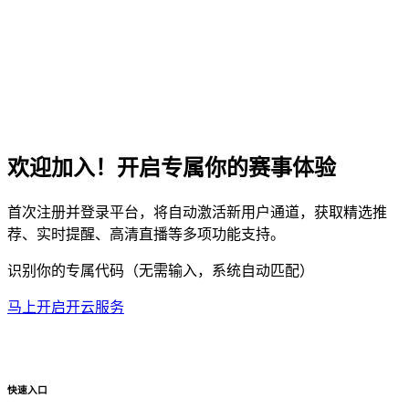
欢迎加入！开启专属你的赛事体验
首次注册并登录平台，将自动激活新用户通道，获取精选推
荐、实时提醒、高清直播等多项功能支持。
识别你的专属代码（无需输入，系统自动匹配）
马上开启开云服务
快速入口