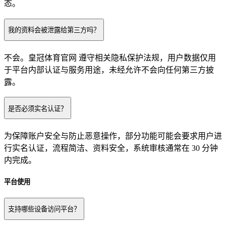
态。
我的资料会被泄露给第三方吗？
不会。皇冠体育官网 遵守相关隐私保护法规，用户数据仅用
于平台内部认证与服务用途，未经允许不会向任何第三方披
露。
是否必须实名认证？
为保障账户安全与防止恶意操作，部分功能可能会要求用户进
行实名认证，流程简洁、资料安全，系统审核通常在 30 分钟
内完成。
平台使用
支持哪些设备访问平台？