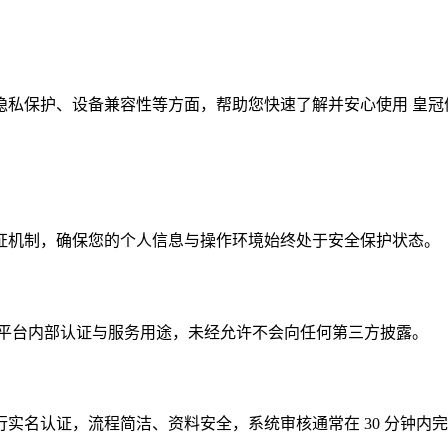
私保护、设备兼容性等方面，帮助您快速了解并安心使用 皇冠
证机制，确保您的个人信息与操作环境始终处于安全保护状态。
于平台内部认证与服务用途，未经允许不会向任何第三方披露。
实名认证，流程简洁、资料安全，系统审核通常在 30 分钟内