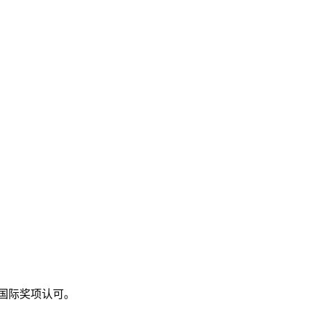
国际奖项认可。