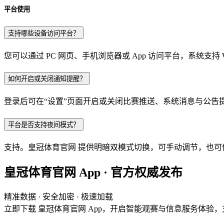
平台使用
支持哪些设备访问平台？
您可以通过 PC 网页、手机浏览器或 App 访问平台，系统支持 Wi
如何开启或关闭通知提醒？
登录后可在“设置”页面开启或关闭比赛推送、系统消息与公告
平台是否支持夜间模式？
支持。皇冠体育官网 提供明暗双模式切换，可手动调节，也
皇冠体育官网 App · 官方权威发布
精准数据 · 安全加密 · 极速加载
立即下载 皇冠体育官网 App，开启智能观赛与信息服务体验