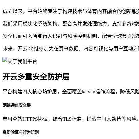
成立以来，平台始终专注于构建技术与体育内容融合的创新服务体
我们采用模块化系统架构，配合高并发处理能力，支持多终端
安全层面引入智能行为识别与风险控制机制，配合全球节点部
未来，开云 将继续加大在赛事数据、内容可视化与用户互动
开云多重安全防护层
平台构建四大核心防护层，全面覆盖kaiyun操作流程，降低风
网络通信安全层
启用全站HTTPS协议，结合TLS标准，拦截中间人劫持等风险
身份验证与行为识别