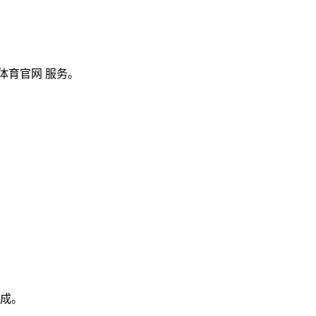
体育官网 服务。
完成。