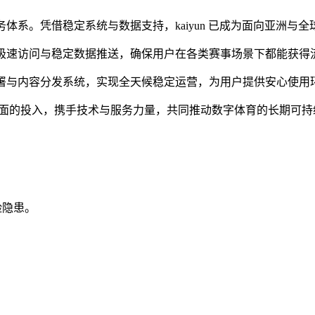
系。凭借稳定系统与数据支持，kaiyun 已成为面向亚洲与
极速访问与稳定数据推送，确保用户在各类赛事场景下都能获得
署与内容分发系统，实现全天候稳定运营，为用户提供安心使用
方面的投入，携手技术与服务力量，共同推动数字体育的长期可持
险隐患。
。