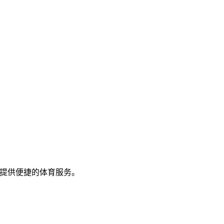
提供便捷的体育服务。