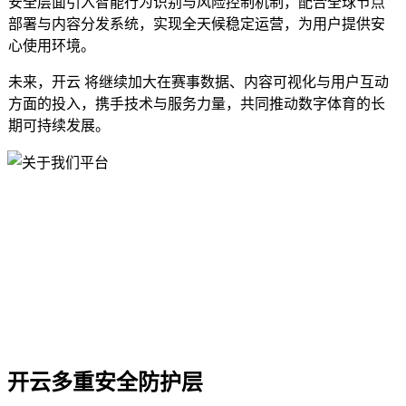
安全层面引入智能行为识别与风险控制机制，配合全球节点
部署与内容分发系统，实现全天候稳定运营，为用户提供安
心使用环境。
未来，开云 将继续加大在赛事数据、内容可视化与用户互动
方面的投入，携手技术与服务力量，共同推动数字体育的长
期可持续发展。
开云多重安全防护层