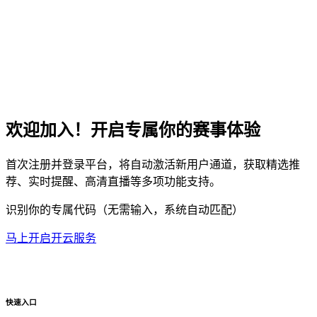
欢迎加入！开启专属你的赛事体验
首次注册并登录平台，将自动激活新用户通道，获取精选推
荐、实时提醒、高清直播等多项功能支持。
识别你的专属代码（无需输入，系统自动匹配）
马上开启开云服务
快速入口