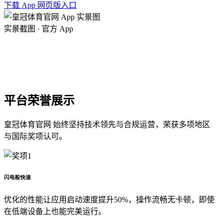
下载 App
网页版入口
实景截图 · 官方 App
平台荣誉展示
皇冠体育官网 始终坚持技术领先与合规运营，荣获多项地区
与国际奖项认可。
闪电般快速
优化的性能让应用启动速度提升50%，操作流畅无卡顿，即使
在低端设备上也能完美运行。