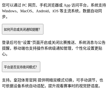
您可以通过 PC 网页、手机浏览器或 App 访问平台，系统支持
Windows、MacOS、Android、iOS 等主流系统，数据自动同
步。
如何开启或关闭通知提醒？
登录后可在“设置”页面开启或关闭比赛推送、系统消息与公告
提醒，移动端也支持操作系统级通知管理，个性化设置更贴
心。
平台是否支持夜间模式？
支持。皇冠体育官网 提供明暗双模式切换，可手动调节，也
可依据设备系统自动适配，提升观看赛事时的视觉舒适度。