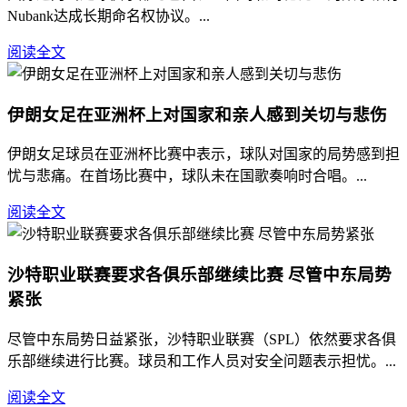
Nubank达成长期命名权协议。...
阅读全文
伊朗女足在亚洲杯上对国家和亲人感到关切与悲伤
伊朗女足球员在亚洲杯比赛中表示，球队对国家的局势感到担
忧与悲痛。在首场比赛中，球队未在国歌奏响时合唱。...
阅读全文
沙特职业联赛要求各俱乐部继续比赛 尽管中东局势
紧张
尽管中东局势日益紧张，沙特职业联赛（SPL）依然要求各俱
乐部继续进行比赛。球员和工作人员对安全问题表示担忧。...
阅读全文