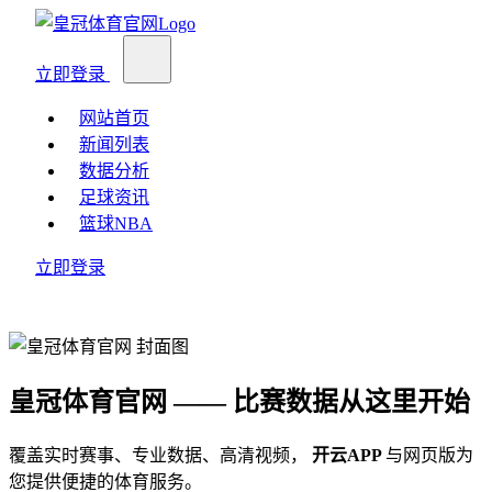
立即登录
网站首页
新闻列表
数据分析
足球资讯
篮球NBA
立即登录
皇冠体育官网
—— 比赛数据从这里开始
覆盖实时赛事、专业数据、高清视频，
开云APP
与网页版为
您提供便捷的体育服务。