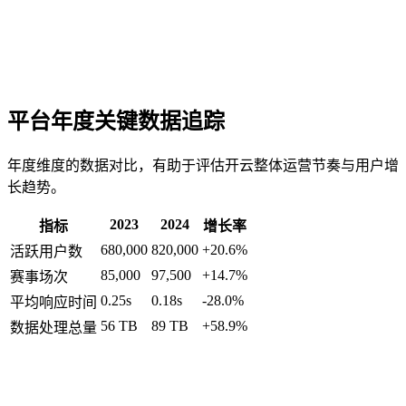
平台年度关键数据追踪
年度维度的数据对比，有助于评估开云整体运营节奏与用户增
长趋势。
2023
2024
指标
增长率
680,000
820,000
+20.6%
活跃用户数
85,000
97,500
+14.7%
赛事场次
0.25s
0.18s
-28.0%
平均响应时间
56 TB
89 TB
+58.9%
数据处理总量