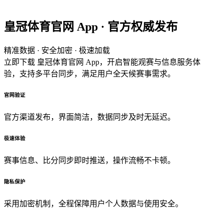
皇冠体育官网 App · 官方权威发布
精准数据 · 安全加密 · 极速加载
立即下载 皇冠体育官网 App，开启智能观赛与信息服务体
验，支持多平台同步，满足用户全天候赛事需求。
官网验证
官方渠道发布，界面简洁，数据同步及时无延迟。
极速体验
赛事信息、比分同步即时推送，操作流畅不卡顿。
隐私保护
采用加密机制，全程保障用户个人数据与使用安全。