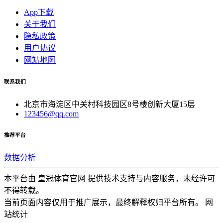
App下载
关于我们
隐私政策
用户协议
网站地图
联系我们
北京市海淀区中关村科技园区8号楼创新大厦15层
123456@qq.com
推荐平台
数据分析
本平台由 皇冠体育官网 提供技术支持与内容服务，未经许可
不得转载。
当前页面内容仅用于推广展示，最终解释权归平台所有。 网
站统计