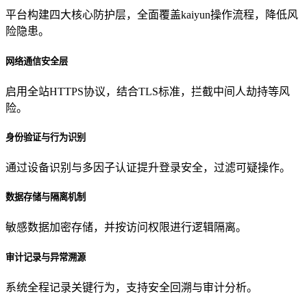
平台构建四大核心防护层，全面覆盖kaiyun操作流程，降低风
险隐患。
网络通信安全层
启用全站HTTPS协议，结合TLS标准，拦截中间人劫持等风
险。
身份验证与行为识别
通过设备识别与多因子认证提升登录安全，过滤可疑操作。
数据存储与隔离机制
敏感数据加密存储，并按访问权限进行逻辑隔离。
审计记录与异常溯源
系统全程记录关键行为，支持安全回溯与审计分析。