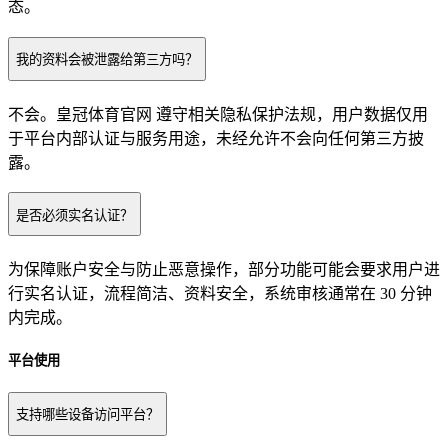
态。
我的资料会被泄露给第三方吗？
不会。皇冠体育官网 遵守相关隐私保护法规，用户数据仅用
于平台内部认证与服务用途，未经允许不会向任何第三方披
露。
是否必须实名认证？
为保障账户安全与防止恶意操作，部分功能可能会要求用户进
行实名认证，流程简洁、资料安全，系统审核通常在 30 分钟
内完成。
平台使用
支持哪些设备访问平台？