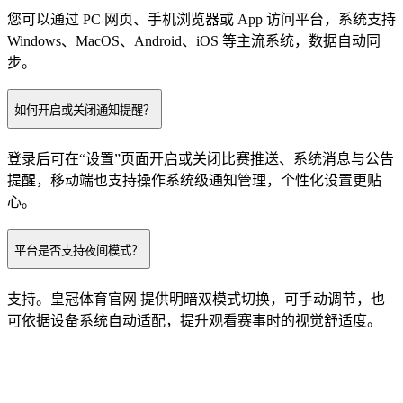
您可以通过 PC 网页、手机浏览器或 App 访问平台，系统支持
Windows、MacOS、Android、iOS 等主流系统，数据自动同
步。
如何开启或关闭通知提醒？
登录后可在“设置”页面开启或关闭比赛推送、系统消息与公告
提醒，移动端也支持操作系统级通知管理，个性化设置更贴
心。
平台是否支持夜间模式？
支持。皇冠体育官网 提供明暗双模式切换，可手动调节，也
可依据设备系统自动适配，提升观看赛事时的视觉舒适度。