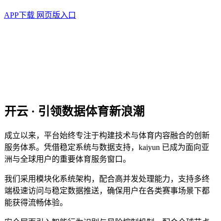
APP下载
网页版入口
开云 · 引领数据体育新浪潮
成立以来，平台始终专注于构建技术与体育内容融合的创新
服务体系。凭借稳定系统与数据支持，kaiyun 已成为面向亚
洲与全球用户的重要体育服务窗口。
我们采用模块化系统架构，配合高并发处理能力，支持多终
端极速访问与稳定数据推送，确保用户在各类赛事场景下都
能获得流畅体验。