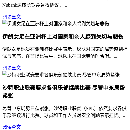
Nubank达成长期命名权协议。...
阅读全文
伊朗女足在亚洲杯上对国家和亲人感到关切与悲伤
伊朗女足球员在亚洲杯比赛中表示，球队对国家的局势感到担
忧与悲痛。在首场比赛中，球队未在国歌奏响时合唱。...
阅读全文
沙特职业联赛要求各俱乐部继续比赛 尽管中东局势
紧张
尽管中东局势日益紧张，沙特职业联赛（SPL）依然要求各俱
乐部继续进行比赛。球员和工作人员对安全问题表示担忧。...
阅读全文