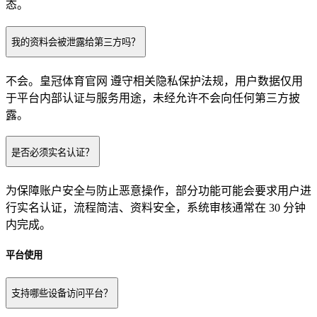
态。
我的资料会被泄露给第三方吗？
不会。皇冠体育官网 遵守相关隐私保护法规，用户数据仅用
于平台内部认证与服务用途，未经允许不会向任何第三方披
露。
是否必须实名认证？
为保障账户安全与防止恶意操作，部分功能可能会要求用户进
行实名认证，流程简洁、资料安全，系统审核通常在 30 分钟
内完成。
平台使用
支持哪些设备访问平台？