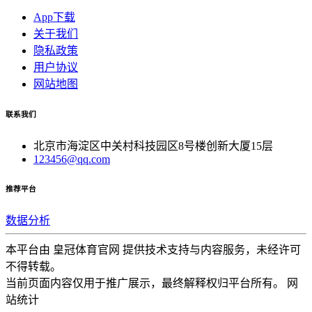
App下载
关于我们
隐私政策
用户协议
网站地图
联系我们
北京市海淀区中关村科技园区8号楼创新大厦15层
123456@qq.com
推荐平台
数据分析
本平台由 皇冠体育官网 提供技术支持与内容服务，未经许可
不得转载。
当前页面内容仅用于推广展示，最终解释权归平台所有。 网
站统计