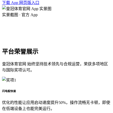
下载 App
网页版入口
实景截图 · 官方 App
平台荣誉展示
皇冠体育官网 始终坚持技术领先与合规运营，荣获多项地区
与国际奖项认可。
闪电般快速
优化的性能让应用启动速度提升50%，操作流畅无卡顿，即使
在低端设备上也能完美运行。