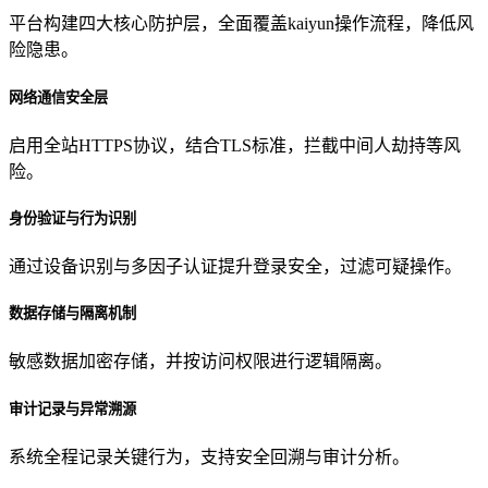
平台构建四大核心防护层，全面覆盖kaiyun操作流程，降低风
险隐患。
网络通信安全层
启用全站HTTPS协议，结合TLS标准，拦截中间人劫持等风
险。
身份验证与行为识别
通过设备识别与多因子认证提升登录安全，过滤可疑操作。
数据存储与隔离机制
敏感数据加密存储，并按访问权限进行逻辑隔离。
审计记录与异常溯源
系统全程记录关键行为，支持安全回溯与审计分析。