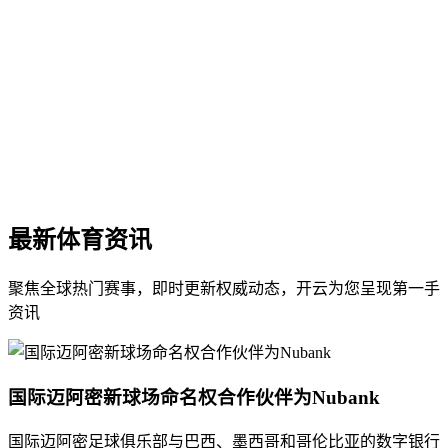
最新体育资讯
聚焦全球热门赛事，即时更新权威动态，开云为您呈现第一手
资讯
国际迈阿密新球场命名权合作伙伴为Nubank
国际迈阿密足球俱乐部与巴西、墨西哥和哥伦比亚的数字银行