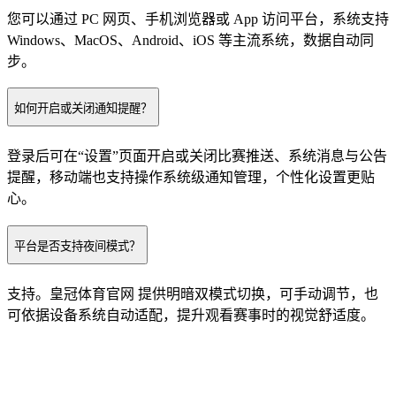
您可以通过 PC 网页、手机浏览器或 App 访问平台，系统支持
Windows、MacOS、Android、iOS 等主流系统，数据自动同
步。
如何开启或关闭通知提醒？
登录后可在“设置”页面开启或关闭比赛推送、系统消息与公告
提醒，移动端也支持操作系统级通知管理，个性化设置更贴
心。
平台是否支持夜间模式？
支持。皇冠体育官网 提供明暗双模式切换，可手动调节，也
可依据设备系统自动适配，提升观看赛事时的视觉舒适度。