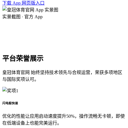
下载 App
网页版入口
实景截图 · 官方 App
平台荣誉展示
皇冠体育官网 始终坚持技术领先与合规运营，荣获多项地区
与国际奖项认可。
闪电般快速
优化的性能让应用启动速度提升50%，操作流畅无卡顿，即使
在低端设备上也能完美运行。