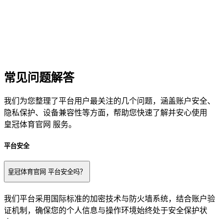
常见问题解答
我们为您整理了平台用户最关注的几个问题，涵盖账户安全、
隐私保护、设备兼容性等方面，帮助您快速了解并安心使用
皇冠体育官网 服务。
平台安全
皇冠体育官网 平台安全吗？
我们平台采用国际标准的加密技术与防火墙系统，结合账户验
证机制，确保您的个人信息与操作环境始终处于安全保护状