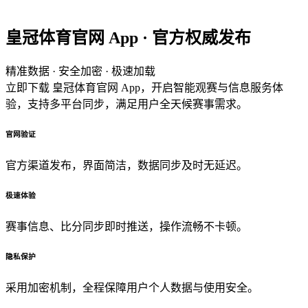
皇冠体育官网 App · 官方权威发布
精准数据 · 安全加密 · 极速加载
立即下载 皇冠体育官网 App，开启智能观赛与信息服务体
验，支持多平台同步，满足用户全天候赛事需求。
官网验证
官方渠道发布，界面简洁，数据同步及时无延迟。
极速体验
赛事信息、比分同步即时推送，操作流畅不卡顿。
隐私保护
采用加密机制，全程保障用户个人数据与使用安全。