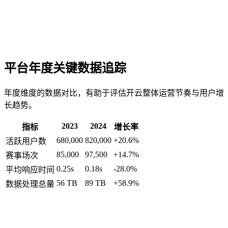
平台年度关键数据追踪
年度维度的数据对比，有助于评估开云整体运营节奏与用户增
长趋势。
2023
2024
指标
增长率
680,000
820,000
+20.6%
活跃用户数
85,000
97,500
+14.7%
赛事场次
0.25s
0.18s
-28.0%
平均响应时间
56 TB
89 TB
+58.9%
数据处理总量