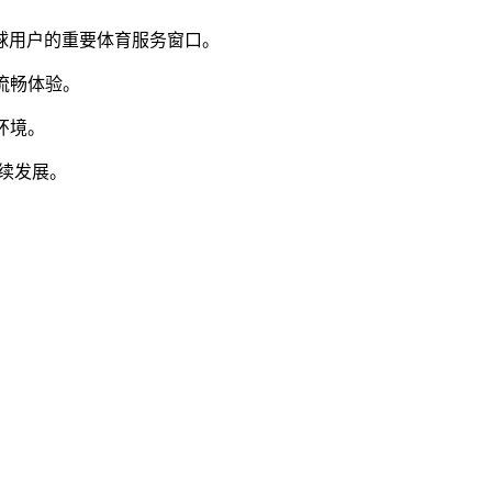
全球用户的重要体育服务窗口。
流畅体验。
环境。
续发展。