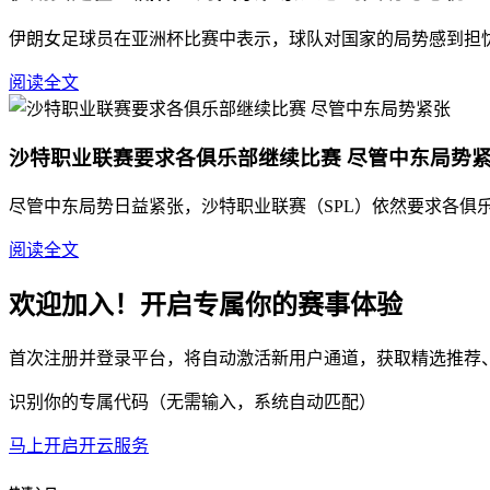
伊朗女足球员在亚洲杯比赛中表示，球队对国家的局势感到担忧
阅读全文
沙特职业联赛要求各俱乐部继续比赛 尽管中东局势
尽管中东局势日益紧张，沙特职业联赛（SPL）依然要求各俱乐
阅读全文
欢迎加入！开启专属你的赛事体验
首次注册并登录平台，将自动激活新用户通道，获取精选推荐
识别你的专属代码（无需输入，系统自动匹配）
马上开启开云服务