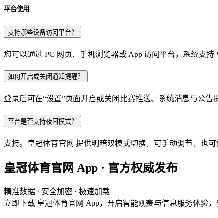
平台使用
支持哪些设备访问平台？
您可以通过 PC 网页、手机浏览器或 App 访问平台，系统支持 Wi
如何开启或关闭通知提醒？
登录后可在“设置”页面开启或关闭比赛推送、系统消息与公告
平台是否支持夜间模式？
支持。皇冠体育官网 提供明暗双模式切换，可手动调节，也
皇冠体育官网 App · 官方权威发布
精准数据 · 安全加密 · 极速加载
立即下载 皇冠体育官网 App，开启智能观赛与信息服务体验