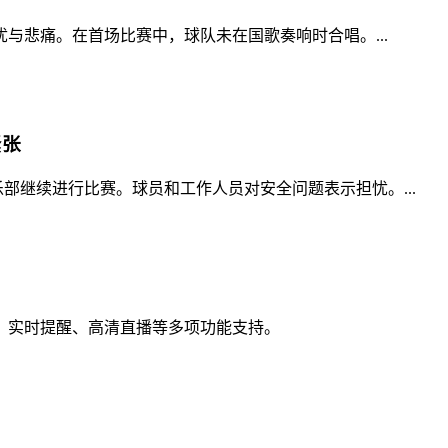
与悲痛。在首场比赛中，球队未在国歌奏响时合唱。...
紧张
部继续进行比赛。球员和工作人员对安全问题表示担忧。...
、实时提醒、高清直播等多项功能支持。