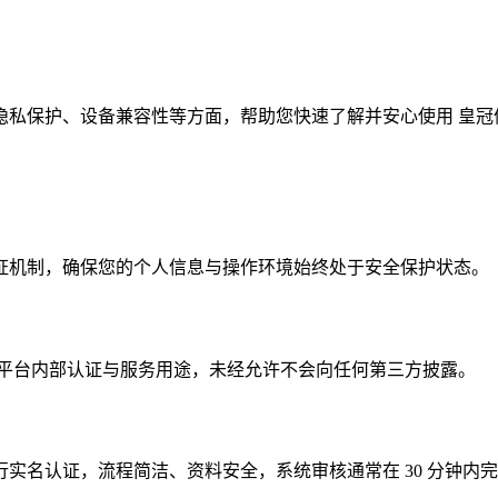
私保护、设备兼容性等方面，帮助您快速了解并安心使用 皇冠
证机制，确保您的个人信息与操作环境始终处于安全保护状态。
于平台内部认证与服务用途，未经允许不会向任何第三方披露。
实名认证，流程简洁、资料安全，系统审核通常在 30 分钟内