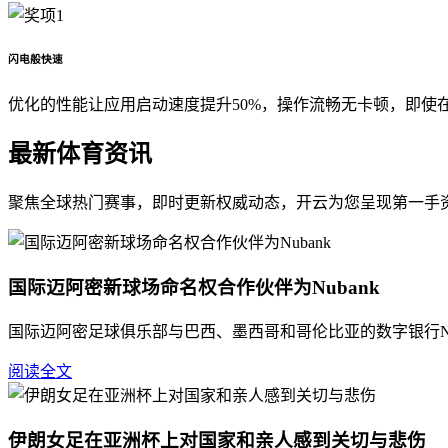
闪电般快速
优化的性能让应用启动速度提升50%，操作流畅无卡顿，即使
最新体育资讯
聚焦全球热门赛事，即时更新权威动态，开云为您呈现第一手
国际迈阿密新球场命名权合作伙伴为Nubank
国际迈阿密足球俱乐部与巴西、墨西哥和哥伦比亚的数字银行Nub
阅读全文
伊朗女足在亚洲杯上对国家和亲人感到关切与悲伤