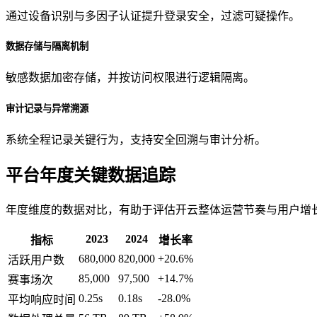
通过设备识别与多因子认证提升登录安全，过滤可疑操作。
数据存储与隔离机制
敏感数据加密存储，并按访问权限进行逻辑隔离。
审计记录与异常溯源
系统全程记录关键行为，支持安全回溯与审计分析。
平台年度关键数据追踪
年度维度的数据对比，有助于评估开云整体运营节奏与用户增
2023
2024
指标
增长率
680,000
820,000
+20.6%
活跃用户数
85,000
97,500
+14.7%
赛事场次
0.25s
0.18s
-28.0%
平均响应时间