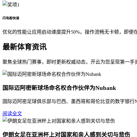
闪电般快速
优化的性能让应用启动速度提升50%，操作流畅无卡顿，即使
最新体育资讯
聚焦全球热门赛事，即时更新权威动态，开云为您呈现第一手
国际迈阿密新球场命名权合作伙伴为Nubank
国际迈阿密足球俱乐部与巴西、墨西哥和哥伦比亚的数字银行Nub
阅读全文
伊朗女足在亚洲杯上对国家和亲人感到关切与悲伤