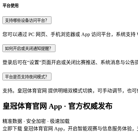
平台使用
支持哪些设备访问平台？
您可以通过 PC 网页、手机浏览器或 App 访问平台，系统支持 Wi
如何开启或关闭通知提醒？
登录后可在“设置”页面开启或关闭比赛推送、系统消息与公告
平台是否支持夜间模式？
支持。皇冠体育官网 提供明暗双模式切换，可手动调节，也
皇冠体育官网 App · 官方权威发布
精准数据 · 安全加密 · 极速加载
立即下载 皇冠体育官网 App，开启智能观赛与信息服务体验