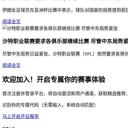
伊朗女足球员在亚洲杯比赛中表示，球队对国家的局势感到担忧
阅读全文
沙特职业联赛要求各俱乐部继续比赛 尽管中东局势
尽管中东局势日益紧张，沙特职业联赛（SPL）依然要求各俱乐
阅读全文
欢迎加入！开启专属你的赛事体验
首次注册并登录平台，将自动激活新用户通道，获取精选推荐
识别你的专属代码（无需输入，系统自动匹配）
马上开启开云服务