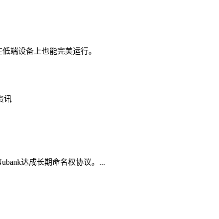
在低端设备上也能完美运行。
资讯
ank达成长期命名权协议。...