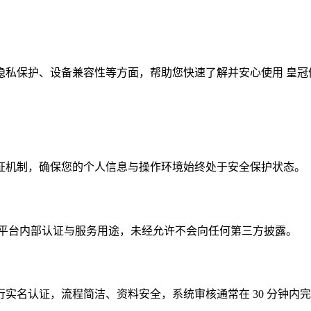
私保护、设备兼容性等方面，帮助您快速了解并安心使用 皇冠
证机制，确保您的个人信息与操作环境始终处于安全保护状态。
于平台内部认证与服务用途，未经允许不会向任何第三方披露。
实名认证，流程简洁、资料安全，系统审核通常在 30 分钟内