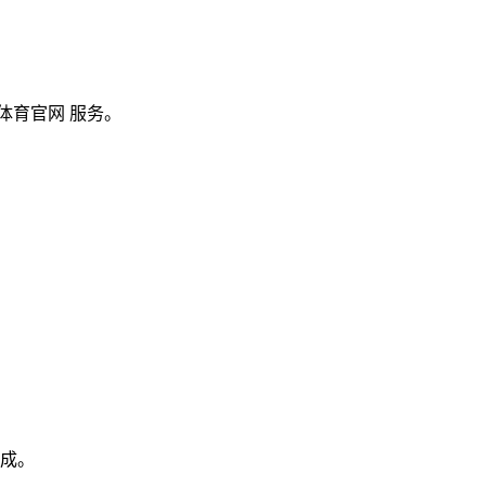
体育官网 服务。
完成。