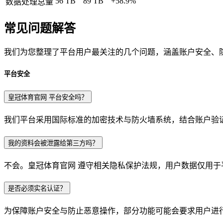
56 TB
89 TB
+58.9%
数据处理总量
常见问题解答
我们为您整理了平台用户最关注的几个问题，涵盖账户安全、隐
平台安全
皇冠体育官网 平台安全吗？
我们平台采用国际标准的加密技术与防火墙系统，结合账户验
我的资料会被泄露给第三方吗？
不会。皇冠体育官网 遵守相关隐私保护法规，用户数据仅用
是否必须实名认证？
为保障账户安全与防止恶意操作，部分功能可能会要求用户进行