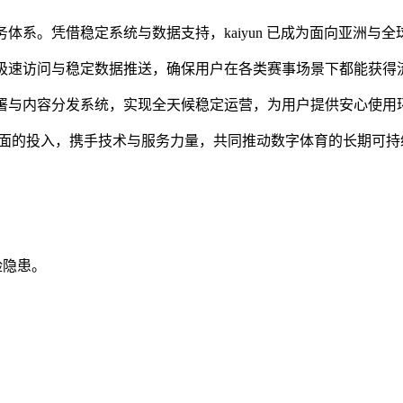
系。凭借稳定系统与数据支持，kaiyun 已成为面向亚洲与
极速访问与稳定数据推送，确保用户在各类赛事场景下都能获得
署与内容分发系统，实现全天候稳定运营，为用户提供安心使用
方面的投入，携手技术与服务力量，共同推动数字体育的长期可持
险隐患。
。