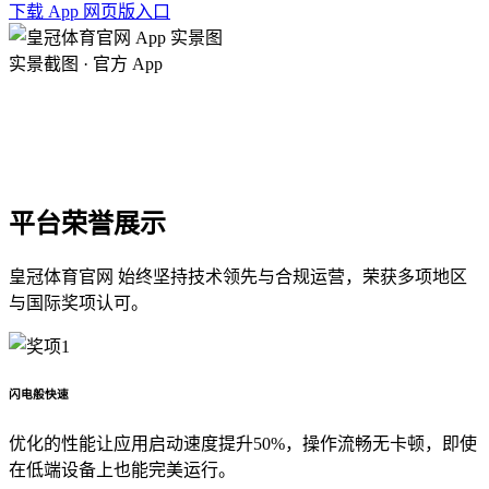
下载 App
网页版入口
实景截图 · 官方 App
平台荣誉展示
皇冠体育官网 始终坚持技术领先与合规运营，荣获多项地区
与国际奖项认可。
闪电般快速
优化的性能让应用启动速度提升50%，操作流畅无卡顿，即使
在低端设备上也能完美运行。