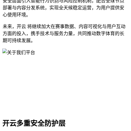
安全层面引入智能行为识别与风险控制机制，配合全球节点
部署与内容分发系统，实现全天候稳定运营，为用户提供安
心使用环境。
未来，开云 将继续加大在赛事数据、内容可视化与用户互动
方面的投入，携手技术与服务力量，共同推动数字体育的长
期可持续发展。
开云多重安全防护层