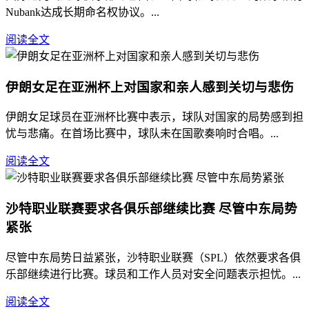
Nubank达成长期命名权协议。...
阅读全文
伊朗女足在亚洲杯上对国家和亲人感到关切与悲伤
伊朗女足球员在亚洲杯比赛中表示，球队对国家的局势感到担
忧与悲痛。在首场比赛中，球队未在国歌奏响时合唱。...
阅读全文
沙特职业联赛要求各俱乐部继续比赛 尽管中东局势
紧张
尽管中东局势日益紧张，沙特职业联赛（SPL）依然要求各俱
乐部继续进行比赛。球员和工作人员对安全问题表示担忧。...
阅读全文