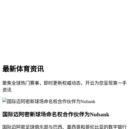
最新体育资讯
聚焦全球热门赛事，即时更新权威动态，开云为您呈现第一手
资讯
国际迈阿密新球场命名权合作伙伴为Nubank
国际迈阿密足球俱乐部与巴西、墨西哥和哥伦比亚的数字银行