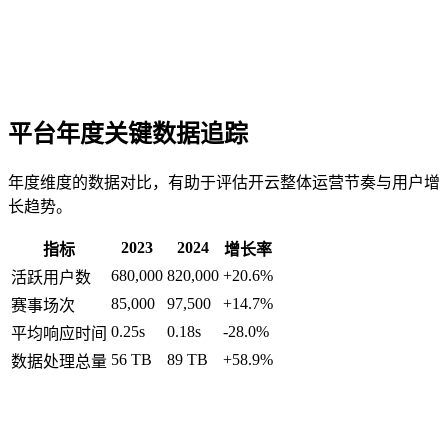
平台年度关键数据追踪
年度维度的数据对比，有助于评估开云整体运营节奏与用户增
长趋势。
2023
2024
指标
增长率
680,000
820,000
+20.6%
活跃用户数
85,000
97,500
+14.7%
赛事场次
0.25s
0.18s
-28.0%
平均响应时间
56 TB
89 TB
+58.9%
数据处理总量