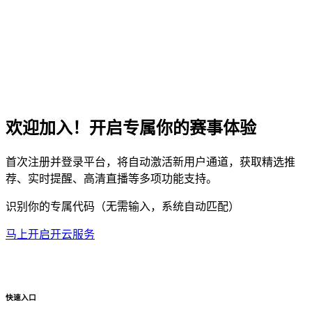
欢迎加入！开启专属你的赛事体验
首次注册并登录平台，将自动激活新用户通道，获取精选推
荐、实时提醒、高清直播等多项功能支持。
识别你的专属代码（无需输入，系统自动匹配）
马上开启开云服务
快速入口