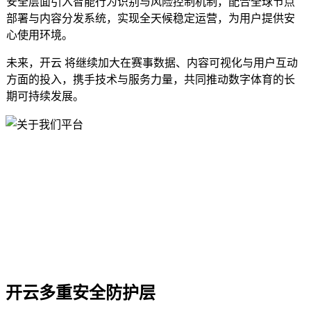
安全层面引入智能行为识别与风险控制机制，配合全球节点
部署与内容分发系统，实现全天候稳定运营，为用户提供安
心使用环境。
未来，开云 将继续加大在赛事数据、内容可视化与用户互动
方面的投入，携手技术与服务力量，共同推动数字体育的长
期可持续发展。
开云多重安全防护层