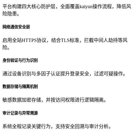
平台构建四大核心防护层，全面覆盖kaiyun操作流程，降低风
险隐患。
网络通信安全层
启用全站HTTPS协议，结合TLS标准，拦截中间人劫持等风
险。
身份验证与行为识别
通过设备识别与多因子认证提升登录安全，过滤可疑操作。
数据存储与隔离机制
敏感数据加密存储，并按访问权限进行逻辑隔离。
审计记录与异常溯源
系统全程记录关键行为，支持安全回溯与审计分析。