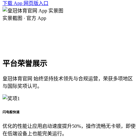
下载 App
网页版入口
实景截图 · 官方 App
平台荣誉展示
皇冠体育官网 始终坚持技术领先与合规运营，荣获多项地区
与国际奖项认可。
闪电般快速
优化的性能让应用启动速度提升50%，操作流畅无卡顿，即使
在低端设备上也能完美运行。