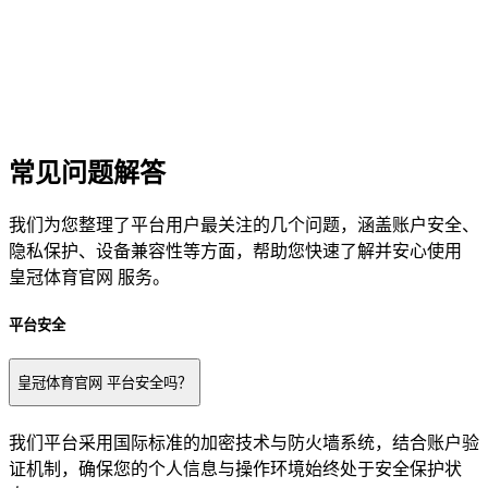
常见问题解答
我们为您整理了平台用户最关注的几个问题，涵盖账户安全、
隐私保护、设备兼容性等方面，帮助您快速了解并安心使用
皇冠体育官网 服务。
平台安全
皇冠体育官网 平台安全吗？
我们平台采用国际标准的加密技术与防火墙系统，结合账户验
证机制，确保您的个人信息与操作环境始终处于安全保护状