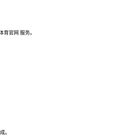
体育官网 服务。
完成。