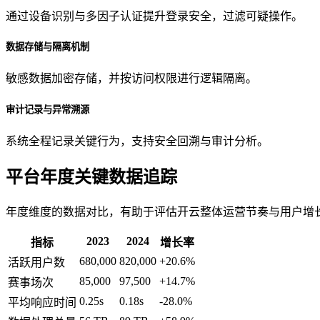
通过设备识别与多因子认证提升登录安全，过滤可疑操作。
数据存储与隔离机制
敏感数据加密存储，并按访问权限进行逻辑隔离。
审计记录与异常溯源
系统全程记录关键行为，支持安全回溯与审计分析。
平台年度关键数据追踪
年度维度的数据对比，有助于评估开云整体运营节奏与用户增
2023
2024
指标
增长率
680,000
820,000
+20.6%
活跃用户数
85,000
97,500
+14.7%
赛事场次
0.25s
0.18s
-28.0%
平均响应时间