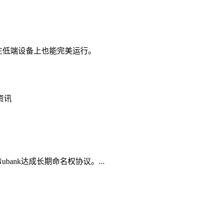
在低端设备上也能完美运行。
资讯
ank达成长期命名权协议。...