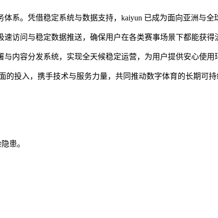
系。凭借稳定系统与数据支持，kaiyun 已成为面向亚洲与
极速访问与稳定数据推送，确保用户在各类赛事场景下都能获得
署与内容分发系统，实现全天候稳定运营，为用户提供安心使用
方面的投入，携手技术与服务力量，共同推动数字体育的长期可持
险隐患。
。