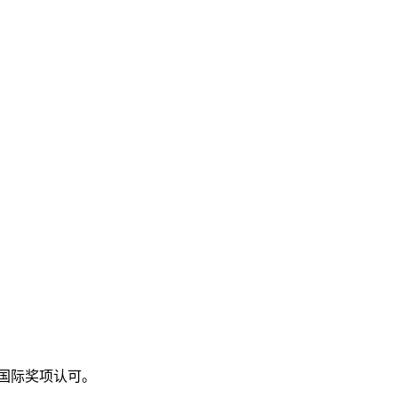
国际奖项认可。