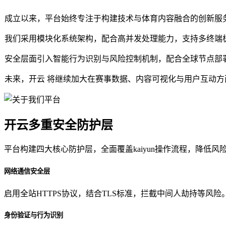
成立以来，平台始终专注于构建技术与体育内容融合的创新服务体
我们采用模块化系统架构，配合高并发处理能力，支持多终端
安全层面引入智能行为识别与风险控制机制，配合全球节点部
未来，开云 将继续加大在赛事数据、内容可视化与用户互动
开云多重安全防护层
平台构建四大核心防护层，全面覆盖kaiyun操作流程，降低风
网络通信安全层
启用全站HTTPS协议，结合TLS标准，拦截中间人劫持等风险
身份验证与行为识别