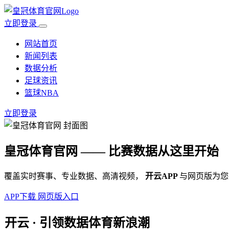
立即登录
网站首页
新闻列表
数据分析
足球资讯
篮球NBA
立即登录
皇冠体育官网
—— 比赛数据从这里开始
覆盖实时赛事、专业数据、高清视频，
开云APP
与网页版为您
APP下载
网页版入口
开云 · 引领数据体育新浪潮