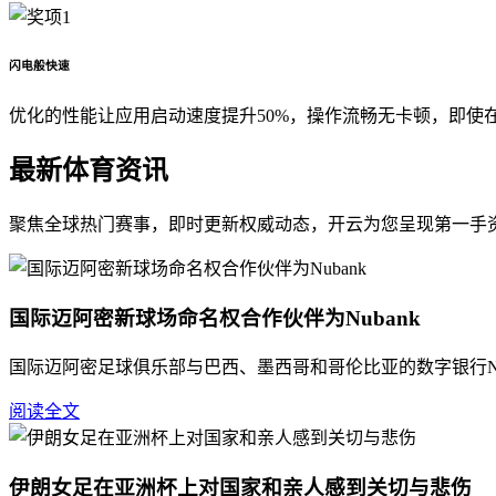
闪电般快速
优化的性能让应用启动速度提升50%，操作流畅无卡顿，即使
最新体育资讯
聚焦全球热门赛事，即时更新权威动态，开云为您呈现第一手
国际迈阿密新球场命名权合作伙伴为Nubank
国际迈阿密足球俱乐部与巴西、墨西哥和哥伦比亚的数字银行Nub
阅读全文
伊朗女足在亚洲杯上对国家和亲人感到关切与悲伤