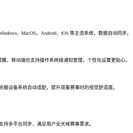
ndows、MacOS、Android、iOS 等主流系统，数据自动同步。
提醒，移动端也支持操作系统级通知管理，个性化设置更贴心。
可依据设备系统自动适配，提升观看赛事时的视觉舒适度。
，支持多平台同步，满足用户全天候赛事需求。