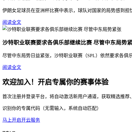
伊朗女足球员在亚洲杯比赛中表示，球队对国家的局势感到担忧
阅读全文
沙特职业联赛要求各俱乐部继续比赛 尽管中东局势
尽管中东局势日益紧张，沙特职业联赛（SPL）依然要求各俱乐
阅读全文
欢迎加入！开启专属你的赛事体验
首次注册并登录平台，将自动激活新用户通道，获取精选推荐
识别你的专属代码（无需输入，系统自动匹配）
马上开启开云服务