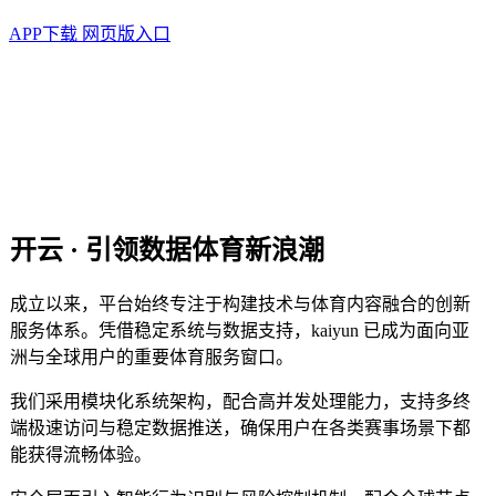
APP下载
网页版入口
开云 · 引领数据体育新浪潮
成立以来，平台始终专注于构建技术与体育内容融合的创新
服务体系。凭借稳定系统与数据支持，kaiyun 已成为面向亚
洲与全球用户的重要体育服务窗口。
我们采用模块化系统架构，配合高并发处理能力，支持多终
端极速访问与稳定数据推送，确保用户在各类赛事场景下都
能获得流畅体验。