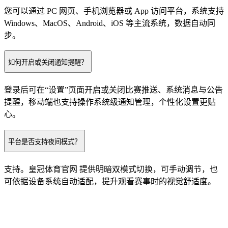
您可以通过 PC 网页、手机浏览器或 App 访问平台，系统支持
Windows、MacOS、Android、iOS 等主流系统，数据自动同
步。
如何开启或关闭通知提醒？
登录后可在“设置”页面开启或关闭比赛推送、系统消息与公告
提醒，移动端也支持操作系统级通知管理，个性化设置更贴
心。
平台是否支持夜间模式？
支持。皇冠体育官网 提供明暗双模式切换，可手动调节，也
可依据设备系统自动适配，提升观看赛事时的视觉舒适度。