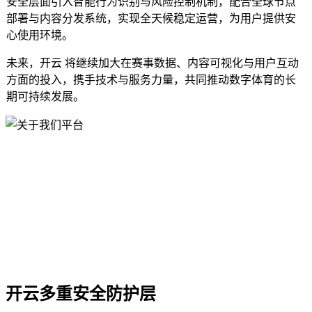
安全层面引入智能行为识别与风险控制机制，配合全球节点
部署与内容分发系统，实现全天候稳定运营，为用户提供安
心使用环境。
未来，开云 将继续加大在赛事数据、内容可视化与用户互动
方面的投入，携手技术与服务力量，共同推动数字体育的长
期可持续发展。
开云多重安全防护层