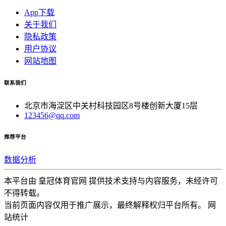
App下载
关于我们
隐私政策
用户协议
网站地图
联系我们
北京市海淀区中关村科技园区8号楼创新大厦15层
123456@qq.com
推荐平台
数据分析
本平台由 皇冠体育官网 提供技术支持与内容服务，未经许可
不得转载。
当前页面内容仅用于推广展示，最终解释权归平台所有。 网
站统计