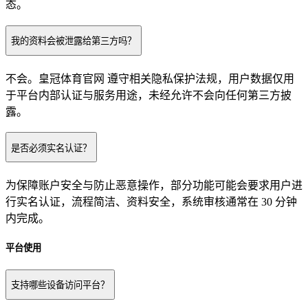
态。
我的资料会被泄露给第三方吗？
不会。皇冠体育官网 遵守相关隐私保护法规，用户数据仅用
于平台内部认证与服务用途，未经允许不会向任何第三方披
露。
是否必须实名认证？
为保障账户安全与防止恶意操作，部分功能可能会要求用户进
行实名认证，流程简洁、资料安全，系统审核通常在 30 分钟
内完成。
平台使用
支持哪些设备访问平台？