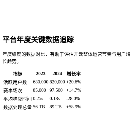
平台年度关键数据追踪
年度维度的数据对比，有助于评估开云整体运营节奏与用户增
长趋势。
2023
2024
指标
增长率
680,000
820,000
+20.6%
活跃用户数
85,000
97,500
+14.7%
赛事场次
0.25s
0.18s
-28.0%
平均响应时间
56 TB
89 TB
+58.9%
数据处理总量