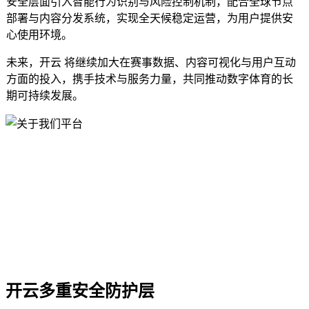
安全层面引入智能行为识别与风险控制机制，配合全球节点
部署与内容分发系统，实现全天候稳定运营，为用户提供安
心使用环境。
未来，开云 将继续加大在赛事数据、内容可视化与用户互动
方面的投入，携手技术与服务力量，共同推动数字体育的长
期可持续发展。
开云多重安全防护层