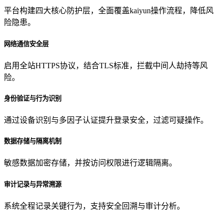
平台构建四大核心防护层，全面覆盖kaiyun操作流程，降低风
险隐患。
网络通信安全层
启用全站HTTPS协议，结合TLS标准，拦截中间人劫持等风
险。
身份验证与行为识别
通过设备识别与多因子认证提升登录安全，过滤可疑操作。
数据存储与隔离机制
敏感数据加密存储，并按访问权限进行逻辑隔离。
审计记录与异常溯源
系统全程记录关键行为，支持安全回溯与审计分析。