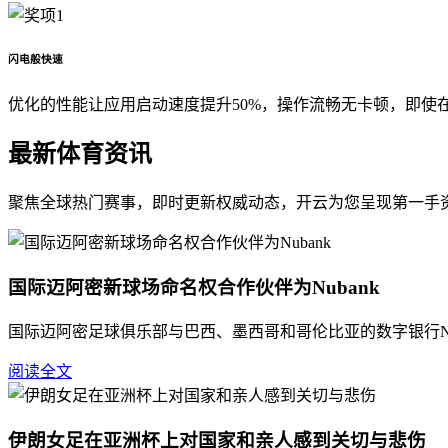
闪电般快速
优化的性能让应用启动速度提升50%，操作流畅无卡顿，即使
最新体育资讯
聚焦全球热门赛事，即时更新权威动态，开云为您呈现第一手
国际迈阿密新球场命名权合作伙伴为Nubank
国际迈阿密足球俱乐部与巴西、墨西哥和哥伦比亚的数字银行Nub
阅读全文
伊朗女足在亚洲杯上对国家和亲人感到关切与悲伤