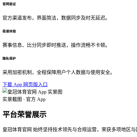
官网验证
官方渠道发布，界面简洁，数据同步及时无延迟。
极速体验
赛事信息、比分同步即时推送，操作流畅不卡顿。
隐私保护
采用加密机制，全程保障用户个人数据与使用安全。
下载 App
网页版入口
实景截图 · 官方 App
平台荣誉展示
皇冠体育官网 始终坚持技术领先与合规运营，荣获多项地区与