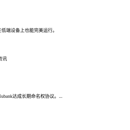
在低端设备上也能完美运行。
资讯
ank达成长期命名权协议。...