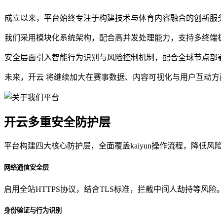
成立以来，平台始终专注于构建技术与体育内容融合的创新服务体
我们采用模块化系统架构，配合高并发处理能力，支持多终端
安全层面引入智能行为识别与风险控制机制，配合全球节点部
未来，开云 将继续加大在赛事数据、内容可视化与用户互动
开云多重安全防护层
平台构建四大核心防护层，全面覆盖kaiyun操作流程，降低风
网络通信安全层
启用全站HTTPS协议，结合TLS标准，拦截中间人劫持等风险
身份验证与行为识别