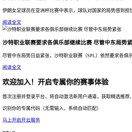
伊朗女足球员在亚洲杯比赛中表示，球队对国家的局势感到担忧
阅读全文
沙特职业联赛要求各俱乐部继续比赛 尽管中东局势
尽管中东局势日益紧张，沙特职业联赛（SPL）依然要求各俱乐
阅读全文
欢迎加入！开启专属你的赛事体验
首次注册并登录平台，将自动激活新用户通道，获取精选推荐
识别你的专属代码（无需输入，系统自动匹配）
马上开启开云服务