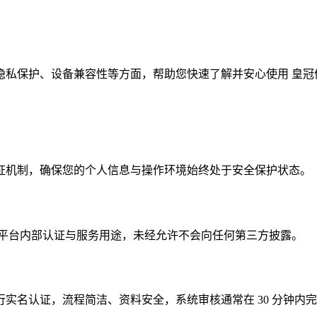
私保护、设备兼容性等方面，帮助您快速了解并安心使用 皇冠
证机制，确保您的个人信息与操作环境始终处于安全保护状态。
于平台内部认证与服务用途，未经允许不会向任何第三方披露。
实名认证，流程简洁、资料安全，系统审核通常在 30 分钟内