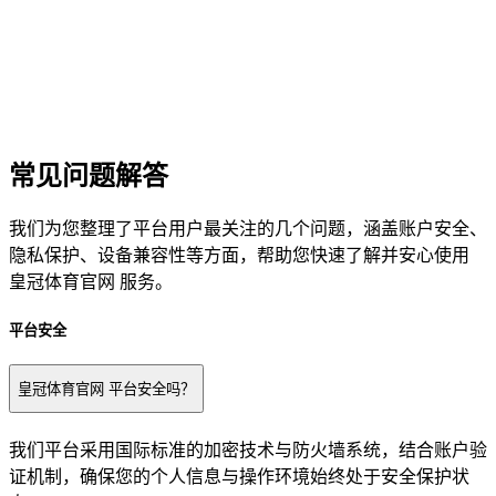
常见问题解答
我们为您整理了平台用户最关注的几个问题，涵盖账户安全、
隐私保护、设备兼容性等方面，帮助您快速了解并安心使用
皇冠体育官网 服务。
平台安全
皇冠体育官网 平台安全吗？
我们平台采用国际标准的加密技术与防火墙系统，结合账户验
证机制，确保您的个人信息与操作环境始终处于安全保护状