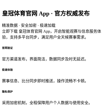
皇冠体育官网 App · 官方权威发布
精准数据 · 安全加密 · 极速加载
立即下载 皇冠体育官网 App，开启智能观赛与信息服务体
验，支持多平台同步，满足用户全天候赛事需求。
官网验证
官方渠道发布，界面简洁，数据同步及时无延迟。
极速体验
赛事信息、比分同步即时推送，操作流畅不卡顿。
隐私保护
采用加密机制，全程保障用户个人数据与使用安全。