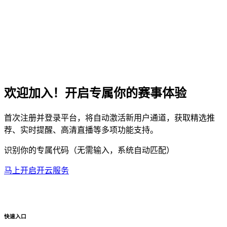
欢迎加入！开启专属你的赛事体验
首次注册并登录平台，将自动激活新用户通道，获取精选推
荐、实时提醒、高清直播等多项功能支持。
识别你的专属代码（无需输入，系统自动匹配）
马上开启开云服务
快速入口