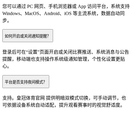
您可以通过 PC 网页、手机浏览器或 App 访问平台，系统支持
Windows、MacOS、Android、iOS 等主流系统，数据自动同
步。
如何开启或关闭通知提醒？
登录后可在“设置”页面开启或关闭比赛推送、系统消息与公告
提醒，移动端也支持操作系统级通知管理，个性化设置更贴
心。
平台是否支持夜间模式？
支持。皇冠体育官网 提供明暗双模式切换，可手动调节，也
可依据设备系统自动适配，提升观看赛事时的视觉舒适度。