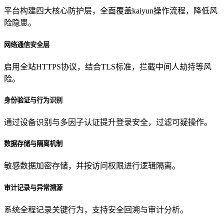
平台构建四大核心防护层，全面覆盖kaiyun操作流程，降低风
险隐患。
网络通信安全层
启用全站HTTPS协议，结合TLS标准，拦截中间人劫持等风
险。
身份验证与行为识别
通过设备识别与多因子认证提升登录安全，过滤可疑操作。
数据存储与隔离机制
敏感数据加密存储，并按访问权限进行逻辑隔离。
审计记录与异常溯源
系统全程记录关键行为，支持安全回溯与审计分析。