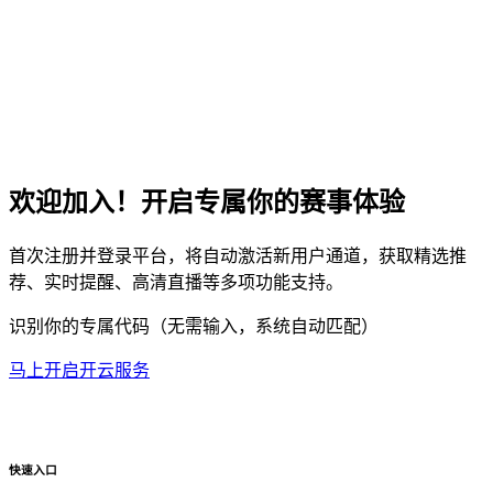
欢迎加入！开启专属你的赛事体验
首次注册并登录平台，将自动激活新用户通道，获取精选推
荐、实时提醒、高清直播等多项功能支持。
识别你的专属代码（无需输入，系统自动匹配）
马上开启开云服务
快速入口