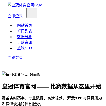
立即登录
网站首页
新闻列表
数据分析
足球资讯
篮球NBA
立即登录
皇冠体育官网
—— 比赛数据从这里开始
覆盖实时赛事、专业数据、高清视频，
开云APP
与网页版为
您提供便捷的体育服务。