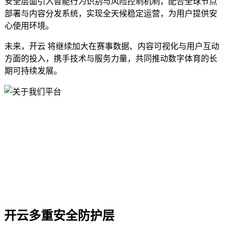
安全层面引入智能行为识别与风险控制机制，配合全球节点
部署与内容分发系统，实现全天候稳定运营，为用户提供安
心使用环境。
未来，开云 将继续加大在赛事数据、内容可视化与用户互动
方面的投入，携手技术与服务力量，共同推动数字体育的长
期可持续发展。
开云多重安全防护层