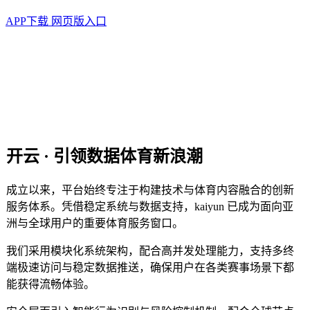
APP下载
网页版入口
开云 · 引领数据体育新浪潮
成立以来，平台始终专注于构建技术与体育内容融合的创新
服务体系。凭借稳定系统与数据支持，kaiyun 已成为面向亚
洲与全球用户的重要体育服务窗口。
我们采用模块化系统架构，配合高并发处理能力，支持多终
端极速访问与稳定数据推送，确保用户在各类赛事场景下都
能获得流畅体验。