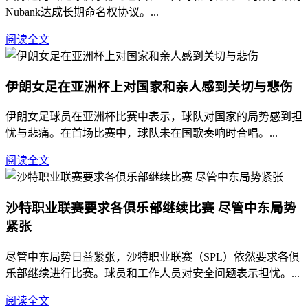
Nubank达成长期命名权协议。...
阅读全文
伊朗女足在亚洲杯上对国家和亲人感到关切与悲伤
伊朗女足球员在亚洲杯比赛中表示，球队对国家的局势感到担
忧与悲痛。在首场比赛中，球队未在国歌奏响时合唱。...
阅读全文
沙特职业联赛要求各俱乐部继续比赛 尽管中东局势
紧张
尽管中东局势日益紧张，沙特职业联赛（SPL）依然要求各俱
乐部继续进行比赛。球员和工作人员对安全问题表示担忧。...
阅读全文