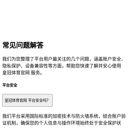
常见问题解答
我们为您整理了平台用户最关注的几个问题，涵盖账户安全、
隐私保护、设备兼容性等方面，帮助您快速了解并安心使用
皇冠体育官网 服务。
平台安全
皇冠体育官网 平台安全吗？
我们平台采用国际标准的加密技术与防火墙系统，结合账户验
证机制，确保您的个人信息与操作环境始终处于安全保护状