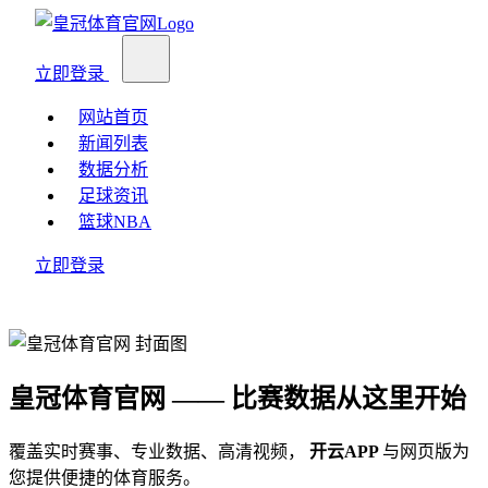
立即登录
网站首页
新闻列表
数据分析
足球资讯
篮球NBA
立即登录
皇冠体育官网
—— 比赛数据从这里开始
覆盖实时赛事、专业数据、高清视频，
开云APP
与网页版为
您提供便捷的体育服务。