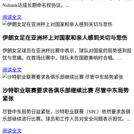
Nubank达成长期命名权协议。...
阅读全文
伊朗女足在亚洲杯上对国家和亲人感到关切与悲伤
伊朗女足球员在亚洲杯比赛中表示，球队对国家的局势感到担
忧与悲痛。在首场比赛中，球队未在国歌奏响时合唱。...
阅读全文
沙特职业联赛要求各俱乐部继续比赛 尽管中东局势
紧张
尽管中东局势日益紧张，沙特职业联赛（SPL）依然要求各俱
乐部继续进行比赛。球员和工作人员对安全问题表示担忧。...
阅读全文