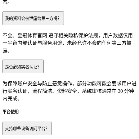
态。
我的资料会被泄露给第三方吗？
不会。皇冠体育官网 遵守相关隐私保护法规，用户数据仅用
于平台内部认证与服务用途，未经允许不会向任何第三方披
露。
是否必须实名认证？
为保障账户安全与防止恶意操作，部分功能可能会要求用户进
行实名认证，流程简洁、资料安全，系统审核通常在 30 分钟
内完成。
平台使用
支持哪些设备访问平台？