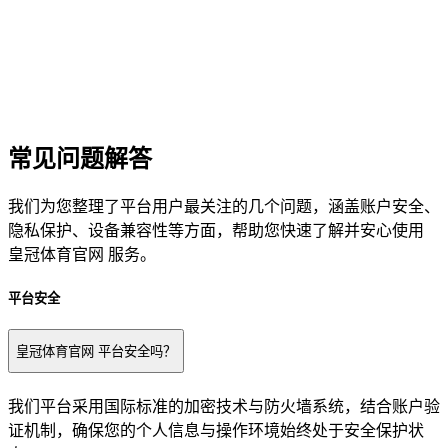
常见问题解答
我们为您整理了平台用户最关注的几个问题，涵盖账户安全、
隐私保护、设备兼容性等方面，帮助您快速了解并安心使用
皇冠体育官网 服务。
平台安全
皇冠体育官网 平台安全吗？
我们平台采用国际标准的加密技术与防火墙系统，结合账户验
证机制，确保您的个人信息与操作环境始终处于安全保护状