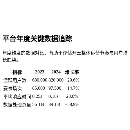
平台年度关键数据追踪
年度维度的数据对比，有助于评估开云整体运营节奏与用户增
长趋势。
2023
2024
指标
增长率
680,000
820,000
+20.6%
活跃用户数
85,000
97,500
+14.7%
赛事场次
0.25s
0.18s
-28.0%
平均响应时间
56 TB
89 TB
+58.9%
数据处理总量