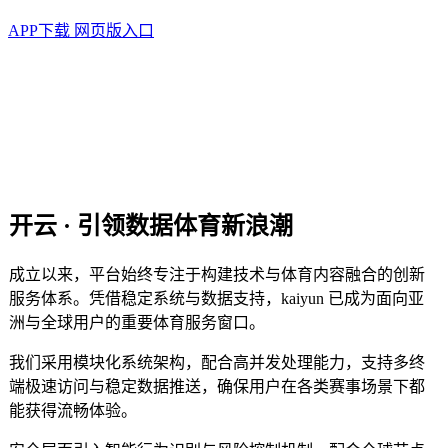
APP下载
网页版入口
开云 · 引领数据体育新浪潮
成立以来，平台始终专注于构建技术与体育内容融合的创新
服务体系。凭借稳定系统与数据支持，kaiyun 已成为面向亚
洲与全球用户的重要体育服务窗口。
我们采用模块化系统架构，配合高并发处理能力，支持多终
端极速访问与稳定数据推送，确保用户在各类赛事场景下都
能获得流畅体验。