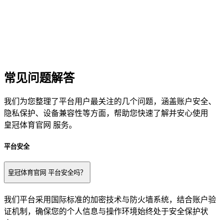
常见问题解答
我们为您整理了平台用户最关注的几个问题，涵盖账户安全、
隐私保护、设备兼容性等方面，帮助您快速了解并安心使用
皇冠体育官网 服务。
平台安全
皇冠体育官网 平台安全吗？
我们平台采用国际标准的加密技术与防火墙系统，结合账户验
证机制，确保您的个人信息与操作环境始终处于安全保护状