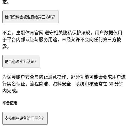
态。
我的资料会被泄露给第三方吗？
不会。皇冠体育官网 遵守相关隐私保护法规，用户数据仅用
于平台内部认证与服务用途，未经允许不会向任何第三方披
露。
是否必须实名认证？
为保障账户安全与防止恶意操作，部分功能可能会要求用户进
行实名认证，流程简洁、资料安全，系统审核通常在 30 分钟
内完成。
平台使用
支持哪些设备访问平台？