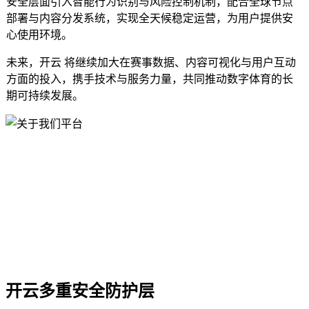
安全层面引入智能行为识别与风险控制机制，配合全球节点
部署与内容分发系统，实现全天候稳定运营，为用户提供安
心使用环境。
未来，开云 将继续加大在赛事数据、内容可视化与用户互动
方面的投入，携手技术与服务力量，共同推动数字体育的长
期可持续发展。
开云多重安全防护层